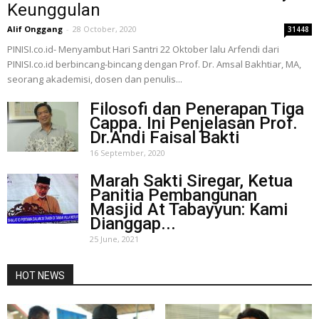
Keunggulan
Alif Onggang
-
28 October, 2020
31448
PINISI.co.id- Menyambut Hari Santri 22 Oktober lalu Arfendi dari
PINISI.co.id berbincang-bincang dengan Prof. Dr. Amsal Bakhtiar, MA,
seorang akademisi, dosen dan penulis...
Filosofi dan Penerapan Tiga
Cappa. Ini Penjelasan Prof.
Dr.Andi Faisal Bakti
16 September, 2020
Marah Sakti Siregar, Ketua
Panitia Pembangunan
Masjid At Tabayyun: Kami
Dianggap...
25 June, 2021
HOT NEWS