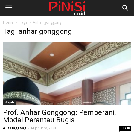
Home
Tags
Anhar gonggong
Tag: anhar gonggong
Wajah
Prof. Anhar Gonggong: Pemberani,
Modal Perantau Bugis
Alif Onggang
-
14 January, 2020
31448