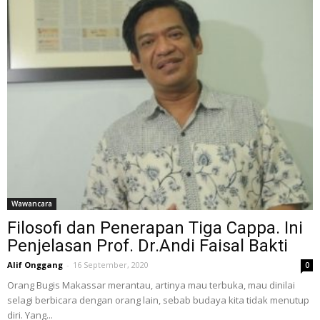
Wawancara
Filosofi dan Penerapan Tiga Cappa. Ini
Penjelasan Prof. Dr.Andi Faisal Bakti
Alif Onggang
-
16 September, 2020
0
Orang Bugis Makassar merantau, artinya mau terbuka, mau dinilai
selagi berbicara dengan orang lain, sebab budaya kita tidak menutup
diri. Yang...