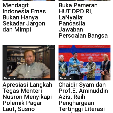
Mendagri:
Buka Pameran
Indonesia Emas
HUT DPD RI,
Bukan Hanya
LaNyalla:
Sekadar Jargon
Pancasila
dan Mimpi
Jawaban
Persoalan Bangsa
Nasional
Nasional
Apresiasi Langkah
Chaidir Syam dan
Tegas Menteri
Prof.E. Aminuddin
Nusron Menyikapi
Azis, Raih
Polemik Pagar
Penghargaan
Laut, Susno
Tertinggi Literasi