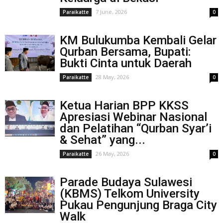
7 June, 2026
Paraikatte
0
KM Bulukumba Kembali Gelar
Qurban Bersama, Bupati:
Bukti Cinta untuk Daerah
28 May, 2026
Paraikatte
0
Ketua Harian BPP KKSS
Apresiasi Webinar Nasional
dan Pelatihan “Qurban Syar’i
& Sehat” yang...
26 May, 2026
Paraikatte
0
Parade Budaya Sulawesi
(KBMS) Telkom University
Pukau Pengunjung Braga City
Walk