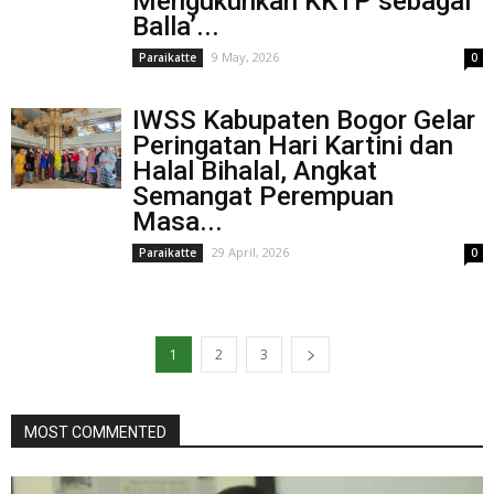
Mengukuhkan KKTP sebagai
Balla’...
9 May, 2026
Paraikatte
0
IWSS Kabupaten Bogor Gelar
Peringatan Hari Kartini dan
Halal Bihalal, Angkat
Semangat Perempuan
Masa...
29 April, 2026
Paraikatte
0
1
2
3
MOST COMMENTED