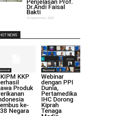
Penjelasan Prof.
Dr.Andi Faisal
Bakti
16 September, 2020
HOT NEWS
asional
Nasional
BKIPM KKP
Webinar
erhasil
dengan PPI
awa Produk
Dunia,
erikanan
Pertamedika
ndonesia
IHC Dorong
embus ke-
Kiprah
38 Negara
Tenaga