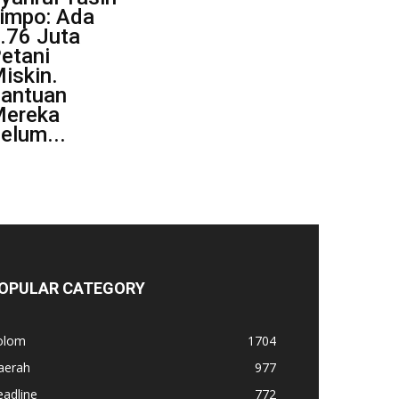
impo: Ada
.76 Juta
etani
iskin.
antuan
ereka
elum...
OPULAR CATEGORY
olom
1704
aerah
977
adline
772