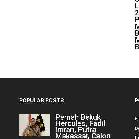
L
2
P
M
B
M
B
POPULAR POSTS
P
Pernah Bekuk
K
Hercules, Fadil
D
Imran, Putra
Makassar, Calon
He