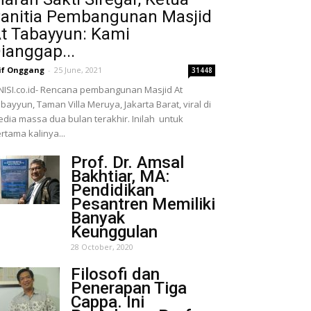
anitia Pembangunan Masjid
t Tabayyun: Kami
ianggap...
if Onggang
-
25 June, 2021
31448
NISI.co.id- Rencana pembangunan Masjid At
bayyun, Taman Villa Meruya, Jakarta Barat, viral di
dia massa dua bulan terakhir. Inilah untuk
rtama kalinya...
Prof. Dr. Amsal
Bakhtiar, MA:
Pendidikan
Pesantren Memiliki
Banyak
Keunggulan
28 October, 2020
Filosofi dan
Penerapan Tiga
Cappa. Ini