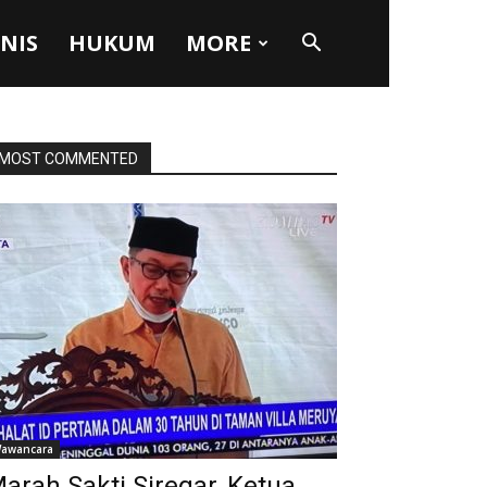
SNIS
HUKUM
MORE
MOST COMMENTED
awancara
arah Sakti Siregar, Ketua