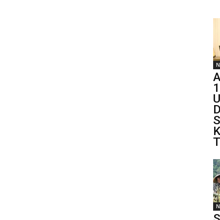
N
A
1
U
D
S
K
T
N
S