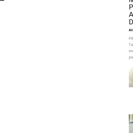
P
A
D
Al
PI
Ta
me
pe