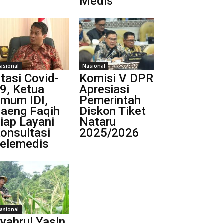
Medis
asional
Nasional
tasi Covid-
Komisi V DPR
9, Ketua
Apresiasi
mum IDI,
Pemerintah
aeng Faqih
Diskon Tiket
iap Layani
Nataru
onsultasi
2025/2026
elemedis
asional
yahrul Yasin