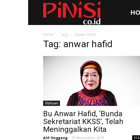
HO
Pinisi.co.id
Home
Tags
Anwar hafid
Tag: anwar hafid
Obituari
Bu Anwar Hafid, ‘Bunda
Sekretariat KKSS’, Telah
Meninggalkan Kita
Alif Onggang
-
25 November, 2019
314