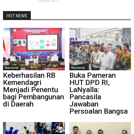
25 June, 2021
HOT NEWS
Nasional
Nasional
Keberhasilan RB
Buka Pameran
Kemendagri
HUT DPD RI,
Menjadi Penentu
LaNyalla:
bagi Pembangunan
Pancasila
di Daerah
Jawaban
Persoalan Bangsa