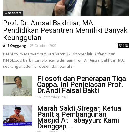
Wawancara
Prof. Dr. Amsal Bakhtiar, MA:
Pendidikan Pesantren Memiliki Banyak
Keunggulan
Alif Onggang
-
28 October, 2020
31448
PINISI.co.id- Menyambut Hari Santri 22 Oktober lalu Arfendi dari
PINISI.co.id berbincang-bincang dengan Prof. Dr. Amsal Bakhtiar, MA,
seorang akademisi, dosen dan penulis...
Filosofi dan Penerapan Tiga
Cappa. Ini Penjelasan Prof.
Dr.Andi Faisal Bakti
16 September, 2020
Marah Sakti Siregar, Ketua
Panitia Pembangunan
Masjid At Tabayyun: Kami
Dianggap...