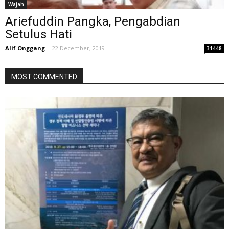
Wajah
Ariefuddin Pangka, Pengabdian
Setulus Hati
Alif Onggang
-
22 December, 2019
31448
MOST COMMENTED