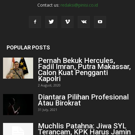
Contact us:
redaksi@pinisi.co.id
POPULAR POSTS
Pernah Bekuk Hercules,
Fadil Imran, Putra Makassar,
Calon Kuat Pengganti
Kapolri
2 August, 2020
Diantara Pilihan Profesional
Atau Birokrat
31 July, 2021
Muchlis Patahna: Jiwa SYL
Terancam, KPK Harus Jamin