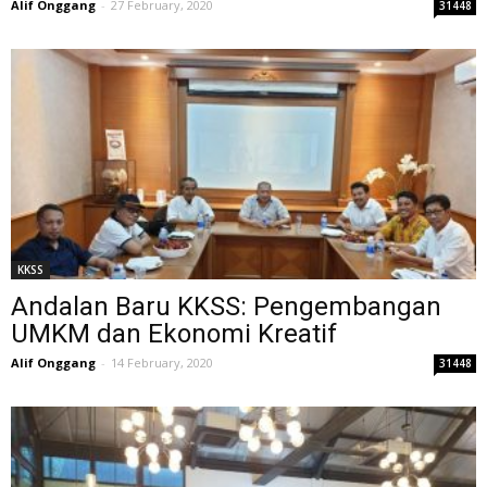
Alif Onggang
-
27 February, 2020
31448
KKSS
Andalan Baru KKSS: Pengembangan
UMKM dan Ekonomi Kreatif
Alif Onggang
-
14 February, 2020
31448