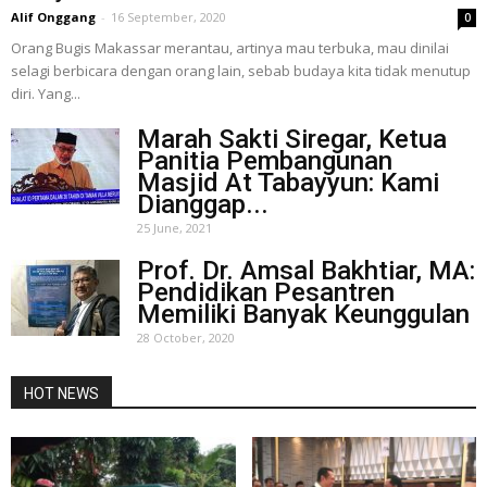
Alif Onggang
-
16 September, 2020
0
Orang Bugis Makassar merantau, artinya mau terbuka, mau dinilai
selagi berbicara dengan orang lain, sebab budaya kita tidak menutup
diri. Yang...
Marah Sakti Siregar, Ketua
Panitia Pembangunan
Masjid At Tabayyun: Kami
Dianggap...
25 June, 2021
Prof. Dr. Amsal Bakhtiar, MA:
Pendidikan Pesantren
Memiliki Banyak Keunggulan
28 October, 2020
HOT NEWS