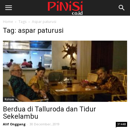
Home
Tags
Aspar paturusi
Tag: aspar paturusi
Kolom
Berdua di Talluroda dan Tidur
Sekelambu
Alif Onggang
-
30 December, 2019
31448