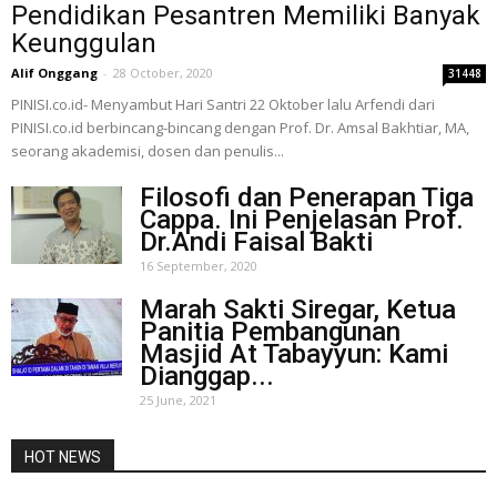
Pendidikan Pesantren Memiliki Banyak
Keunggulan
Alif Onggang
-
28 October, 2020
31448
PINISI.co.id- Menyambut Hari Santri 22 Oktober lalu Arfendi dari
PINISI.co.id berbincang-bincang dengan Prof. Dr. Amsal Bakhtiar, MA,
seorang akademisi, dosen dan penulis...
Filosofi dan Penerapan Tiga
Cappa. Ini Penjelasan Prof.
Dr.Andi Faisal Bakti
16 September, 2020
Marah Sakti Siregar, Ketua
Panitia Pembangunan
Masjid At Tabayyun: Kami
Dianggap...
25 June, 2021
HOT NEWS