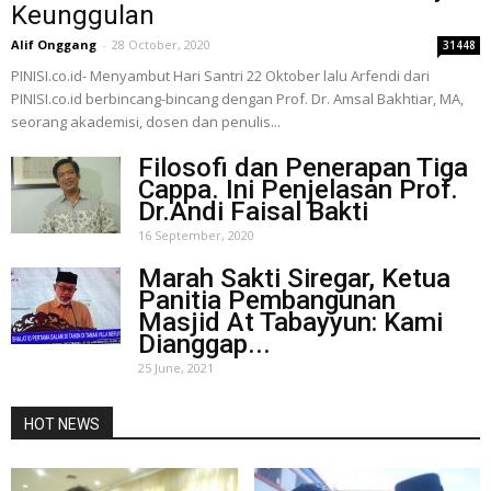
Keunggulan
Alif Onggang
-
28 October, 2020
31448
PINISI.co.id- Menyambut Hari Santri 22 Oktober lalu Arfendi dari
PINISI.co.id berbincang-bincang dengan Prof. Dr. Amsal Bakhtiar, MA,
seorang akademisi, dosen dan penulis...
Filosofi dan Penerapan Tiga
Cappa. Ini Penjelasan Prof.
Dr.Andi Faisal Bakti
16 September, 2020
Marah Sakti Siregar, Ketua
Panitia Pembangunan
Masjid At Tabayyun: Kami
Dianggap...
25 June, 2021
HOT NEWS