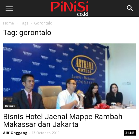
Home
Tags
Gorontalo
Tag: gorontalo
Bisnis
Bisnis Hotel Jaenal Mappe Rambah
Makassar dan Jakarta
Alif Onggang
-
13 October, 2019
31448