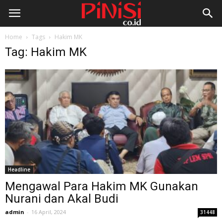
Home
Tags
Hakim MK
Tag: Hakim MK
Headline
Mengawal Para Hakim MK Gunakan
Nurani dan Akal Budi
admin
-
16 April, 2024
31448