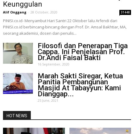
Keunggulan
Alif Onggang
-
28 October, 2020
31448
PINISI.co.id- Menyambut Hari Santri 22 Oktober lalu Arfendi dari
PINISI.co.id berbincang-bincang dengan Prof. Dr. Amsal Bakhtiar, MA,
seorang akademisi, dosen dan penulis...
Filosofi dan Penerapan Tiga
Cappa. Ini Penjelasan Prof.
Dr.Andi Faisal Bakti
16 September, 2020
Marah Sakti Siregar, Ketua
Panitia Pembangunan
Masjid At Tabayyun: Kami
Dianggap...
25 June, 2021
HOT NEWS