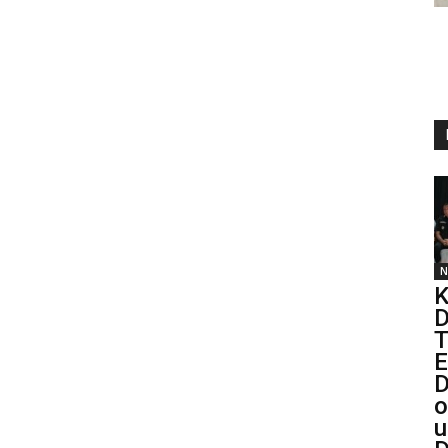
N
K
D
T
E
D
o
u