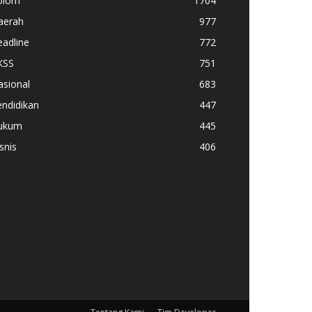
olom
1704
aerah
977
adline
772
KSS
751
asional
683
ndidikan
447
ukum
445
snis
406