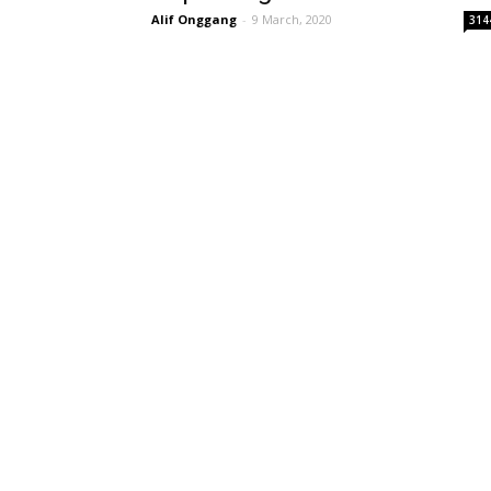
Alif Onggang
-
9 March, 2020
314