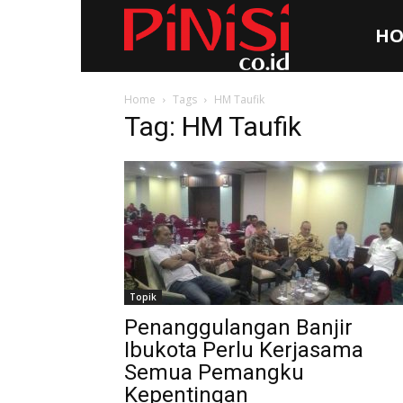
HO
Pinisi.co.id
Home
Tags
HM Taufik
Tag: HM Taufik
Topik
Penanggulangan Banjir
Ibukota Perlu Kerjasama
Semua Pemangku
Kepentingan