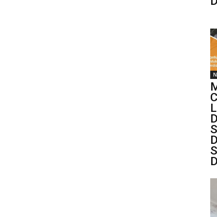
D
N
M
C
L
D
S
D
S
D