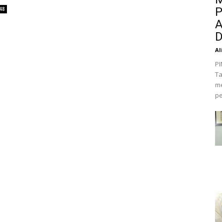
P
48
A
D
Al
PI
Ta
me
pe