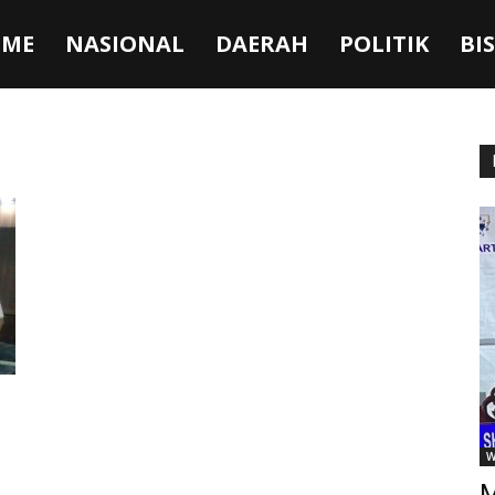
ME
NASIONAL
DAERAH
POLITIK
BI
W
M