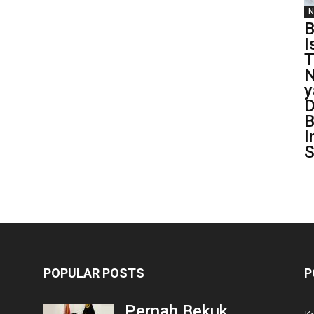
N
B
I
T
N
y
D
B
I
S
POPULAR POSTS
P
Pernah Bekuk