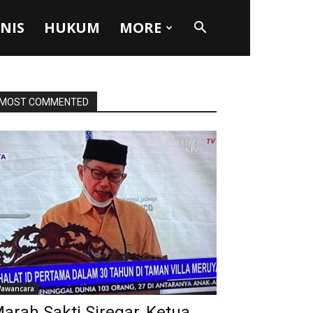
SNIS
HUKUM
MORE
MOST COMMENTED
awancara
arah Sakti Siregar, Ketua