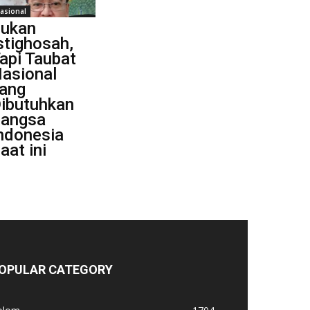
asional
ukan
stighosah,
api Taubat
asional
ang
ibutuhkan
angsa
ndonesia
aat ini
OPULAR CATEGORY