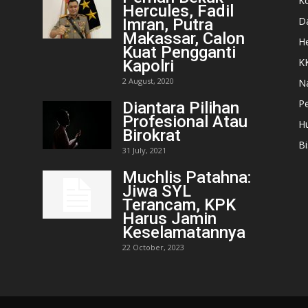
K
Hercules, Fadil
D
Imran, Putra
Makassar, Calon
He
Kuat Pengganti
K
Kapolri
2 August, 2020
N
Pe
Diantara Pilihan
Profesional Atau
H
Birokrat
Bi
31 July, 2021
Muchlis Patahna:
Jiwa SYL
Terancam, KPK
Harus Jamin
Keselamatannya
22 October, 2023