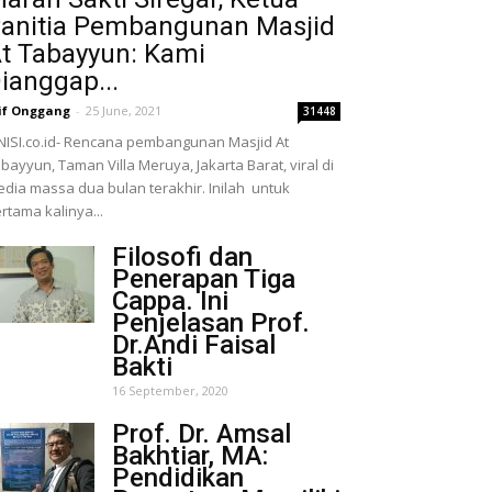
anitia Pembangunan Masjid
t Tabayyun: Kami
ianggap...
if Onggang
-
25 June, 2021
31448
NISI.co.id- Rencana pembangunan Masjid At
bayyun, Taman Villa Meruya, Jakarta Barat, viral di
dia massa dua bulan terakhir. Inilah untuk
rtama kalinya...
Filosofi dan
Penerapan Tiga
Cappa. Ini
Penjelasan Prof.
Dr.Andi Faisal
Bakti
16 September, 2020
Prof. Dr. Amsal
Bakhtiar, MA:
Pendidikan