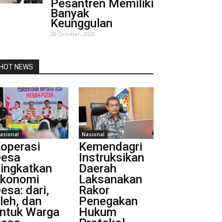
Pesantren Memiliki
Banyak
Keunggulan
28 October, 2020
HOT NEWS
asional
Nasional
operasi
Kemendagri
esa
Instruksikan
ingkatkan
Daerah
konomi
Laksanakan
esa: dari,
Rakor
leh, dan
Penegakan
ntuk Warga
Hukum