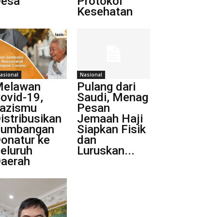
esa
Protokol
Kesehatan
asional
Nasional
elawan
Pulang dari
ovid-19,
Saudi, Menag
azismu
Pesan
istribusikan
Jemaah Haji
umbangan
Siapkan Fisik
onatur ke
dan
eluruh
Luruskan...
aerah