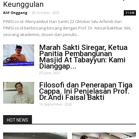
Keunggulan
Alif Onggang
-
28 October, 2020
31448
PINISI.co.id- Menyambut Hari Santri 22 Oktober lalu Arfendi dari
PINISI.co.id berbincang-bincang dengan Prof. Dr. Amsal Bakhtiar, MA,
seorang akademisi, dosen dan penulis...
Marah Sakti Siregar, Ketua
Panitia Pembangunan
Masjid At Tabayyun: Kami
Dianggap...
25 June, 2021
Filosofi dan Penerapan Tiga
Cappa. Ini Penjelasan Prof.
Dr.Andi Faisal Bakti
16 September, 2020
HOT NEWS