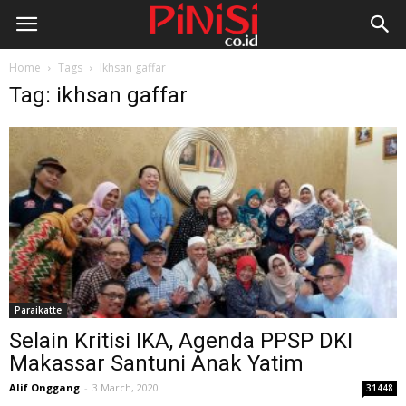
Home
Tags
Ikhsan gaffar
Tag: ikhsan gaffar
Paraikatte
Selain Kritisi IKA, Agenda PPSP DKI
Makassar Santuni Anak Yatim
Alif Onggang
-
3 March, 2020
31448