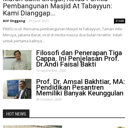
Pembangunan Masjid At Tabayyun:
Kami Dianggap...
Alif Onggang
-
25 June, 2021
31448
PINISI.co.id- Rencana pembangunan Masjid At Tabayyun, Taman Villa
Meruya, Jakarta Barat, viral di media massa dua bulan terakhir. Inilah
untuk pertama kalinya...
Filosofi dan Penerapan Tiga
Cappa. Ini Penjelasan Prof.
Dr.Andi Faisal Bakti
16 September, 2020
Prof. Dr. Amsal Bakhtiar, MA:
Pendidikan Pesantren
Memiliki Banyak Keunggulan
28 October, 2020
HOT NEWS