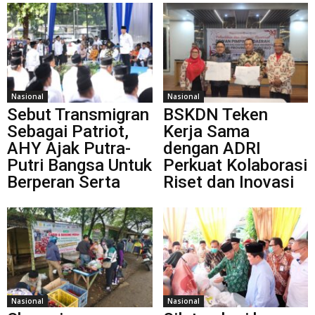
Nasional
Nasional
Sebut Transmigran
BSKDN Teken
Sebagai Patriot,
Kerja Sama
AHY Ajak Putra-
dengan ADRI
Putri Bangsa Untuk
Perkuat Kolaborasi
Berperan Serta
Riset dan Inovasi
Nasional
Nasional