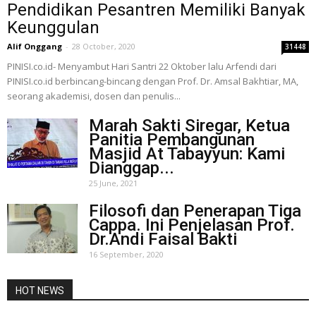
Pendidikan Pesantren Memiliki Banyak
Keunggulan
Alif Onggang
-
28 October, 2020
31448
PINISI.co.id- Menyambut Hari Santri 22 Oktober lalu Arfendi dari
PINISI.co.id berbincang-bincang dengan Prof. Dr. Amsal Bakhtiar, MA,
seorang akademisi, dosen dan penulis...
Marah Sakti Siregar, Ketua
Panitia Pembangunan
Masjid At Tabayyun: Kami
Dianggap...
25 June, 2021
Filosofi dan Penerapan Tiga
Cappa. Ini Penjelasan Prof.
Dr.Andi Faisal Bakti
16 September, 2020
HOT NEWS