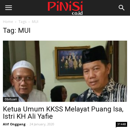
Home
Tags
MUI
Tag: MUI
Obituari
Ketua Umum KKSS Melayat Puang Isa,
Istri KH Ali Yafie
Alif Onggang
-
24 January, 2020
31448