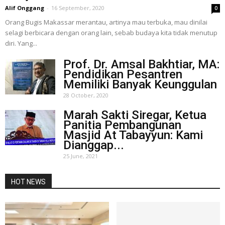
Alif Onggang
-
16 September, 2020
0
Orang Bugis Makassar merantau, artinya mau terbuka, mau dinilai
selagi berbicara dengan orang lain, sebab budaya kita tidak menutup
diri. Yang...
Prof. Dr. Amsal Bakhtiar, MA:
Pendidikan Pesantren
Memiliki Banyak Keunggulan
28 October, 2020
Marah Sakti Siregar, Ketua
Panitia Pembangunan
Masjid At Tabayyun: Kami
Dianggap...
25 June, 2021
HOT NEWS