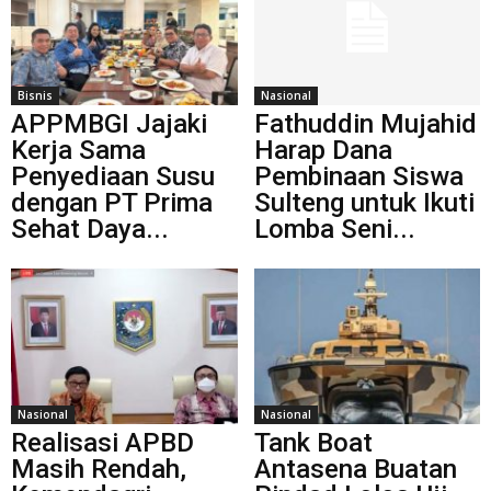
Bisnis
Nasional
APPMBGI Jajaki
Fathuddin Mujahid
Kerja Sama
Harap Dana
Penyediaan Susu
Pembinaan Siswa
dengan PT Prima
Sulteng untuk Ikuti
Sehat Daya...
Lomba Seni...
Nasional
Nasional
Realisasi APBD
Tank Boat
Masih Rendah,
Antasena Buatan