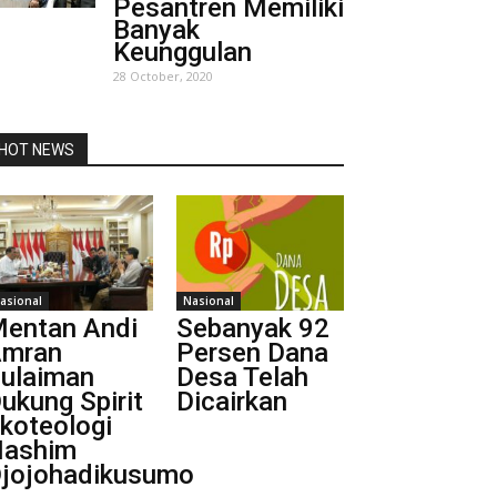
Pesantren Memiliki
Banyak
Keunggulan
28 October, 2020
HOT NEWS
asional
Nasional
entan Andi
Sebanyak 92
mran
Persen Dana
ulaiman
Desa Telah
ukung Spirit
Dicairkan
koteologi
ashim
jojohadikusumo