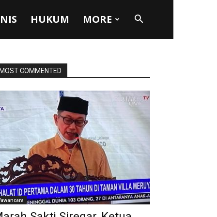
SNIS
HUKUM
MORE
MOST COMMENTED
awancara
arah Sakti Siregar, Ketua