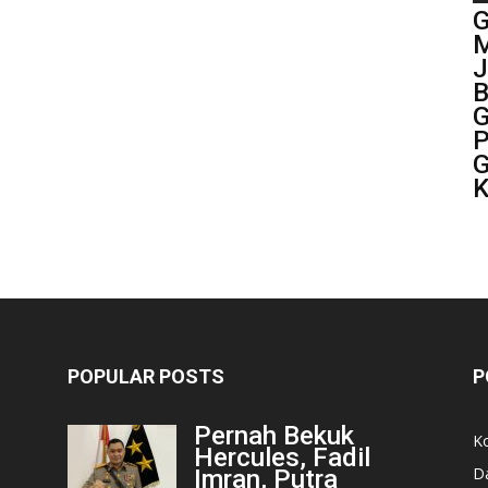
M
J
B
G
P
G
K
POPULAR POSTS
P
Pernah Bekuk
K
Hercules, Fadil
D
Imran, Putra