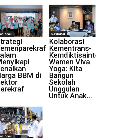
asional
Nasional
trategi
Kolaborasi
emenparekraf
Kementrans-
alam
Kemdiktisaintek,
enyikapi
Wamen Viva
enaikan
Yoga: Kita
arga BBM di
Bangun
ektor
Sekolah
arekraf
Unggulan
Untuk Anak...
asional