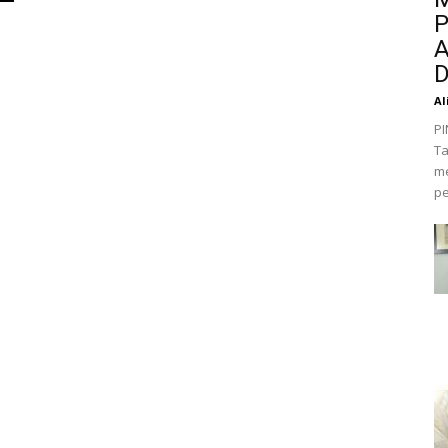
P
A
D
Al
PI
Ta
me
pe