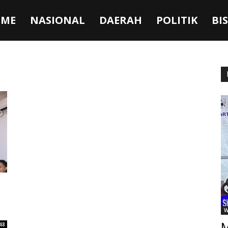
ME
NASIONAL
DAERAH
POLITIK
BI
W
M
48