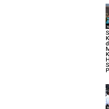
N
S
K
d
M
K
H
S
P
N