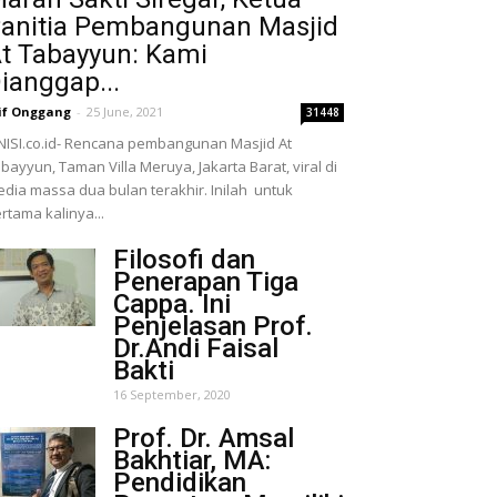
anitia Pembangunan Masjid
t Tabayyun: Kami
ianggap...
if Onggang
-
25 June, 2021
31448
NISI.co.id- Rencana pembangunan Masjid At
bayyun, Taman Villa Meruya, Jakarta Barat, viral di
dia massa dua bulan terakhir. Inilah untuk
rtama kalinya...
Filosofi dan
Penerapan Tiga
Cappa. Ini
Penjelasan Prof.
Dr.Andi Faisal
Bakti
16 September, 2020
Prof. Dr. Amsal
Bakhtiar, MA:
Pendidikan