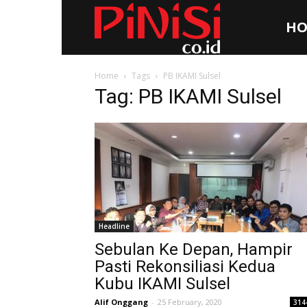
HO
Pinisi.co.id
Home
Tags
PB IKAMI Sulsel
Tag: PB IKAMI Sulsel
Headline
Sebulan Ke Depan, Hampir
Pasti Rekonsiliasi Kedua
Kubu IKAMI Sulsel
Alif Onggang
-
25 February, 2020
314