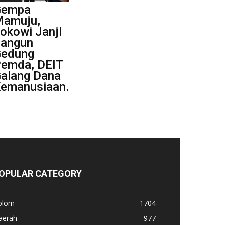
Gempa
amuju,
okowi Janji
angun
edung
emda, DEIT
alang Dana
emanusiaan.
OPULAR CATEGORY
olom
1704
aerah
977