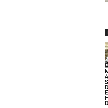
N
M
A
S
D
E
H
D