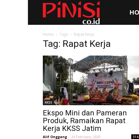
HO
Pinisi.co.id
Home
Tags
Rapat Kerja
Tag: Rapat Kerja
KKSS
Ekspo Mini dan Pameran
Produk, Ramaikan Rapat
Kerja KKSS Jatim
Alif Onggang
-
24 February, 2020
314