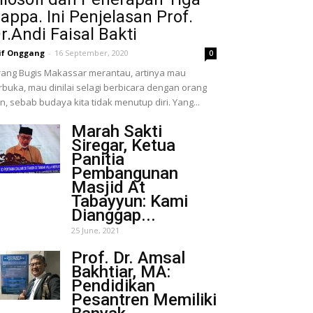
appa. Ini Penjelasan Prof.
r.Andi Faisal Bakti
if Onggang
-
16 September, 2020
0
ang Bugis Makassar merantau, artinya mau
rbuka, mau dinilai selagi berbicara dengan orang
in, sebab budaya kita tidak menutup diri. Yang...
Marah Sakti
Siregar, Ketua
Panitia
Pembangunan
Masjid At
Tabayyun: Kami
Dianggap...
25 June, 2021
Prof. Dr. Amsal
Bakhtiar, MA:
Pendidikan
Pesantren Memiliki