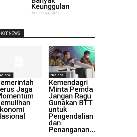
Banyak
Keunggulan
28 October, 2020
HOT NEWS
asional
Nasional
emerintah
Kemendagri
erus Jaga
Minta Pemda
Momentum
Jangan Ragu
emulihan
Gunakan BTT
konomi
untuk
asional
Pengendalian
dan
Penanganan...