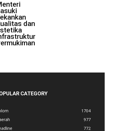
enteri
asuki
ekankan
ualitas dan
stetika
nfrastruktur
ermukiman
OPULAR CATEGORY
olom
1704
aerah
977
adline
772