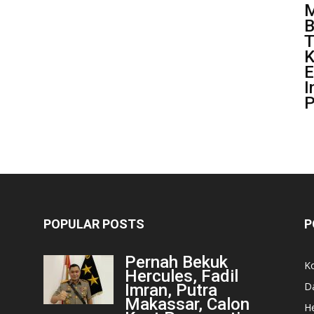
M
B
T
K
E
I
P
POPULAR POSTS
P
Pernah Bekuk
K
Hercules, Fadil
D
Imran, Putra
Makassar, Calon
He