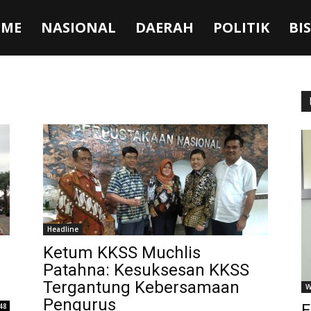
ME
NASIONAL
DAERAH
POLITIK
BI
Headline
Ketum KKSS Muchlis
Patahna: Kesuksesan KKSS
Tergantung Kebersamaan
W
Pengurus
F
48