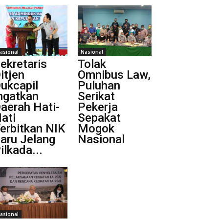
asional
Nasional
ekretaris
Tolak
itjen
Omnibus Law,
ukcapil
Puluhan
ngatkan
Serikat
aerah Hati-
Pekerja
ati
Sepakat
erbitkan NIK
Mogok
aru Jelang
Nasional
ilkada...
asional