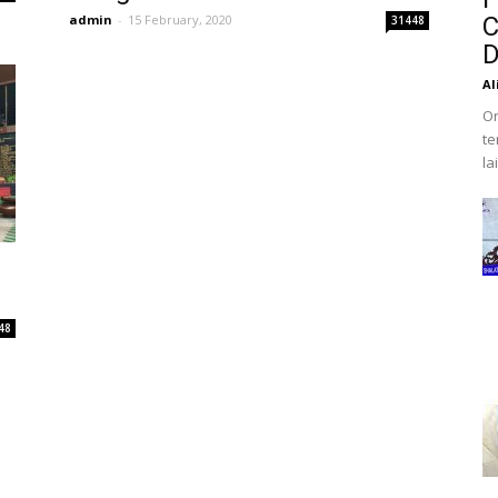
admin
-
15 February, 2020
C
31448
D
Al
Or
te
la
48