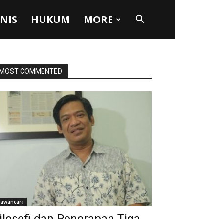
SNIS
HUKUM
MORE
MOST COMMENTED
awancara
ilosofi dan Penerapan Tiga