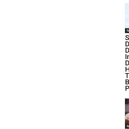
N
S
D
D
I
D
H
T
B
P
N