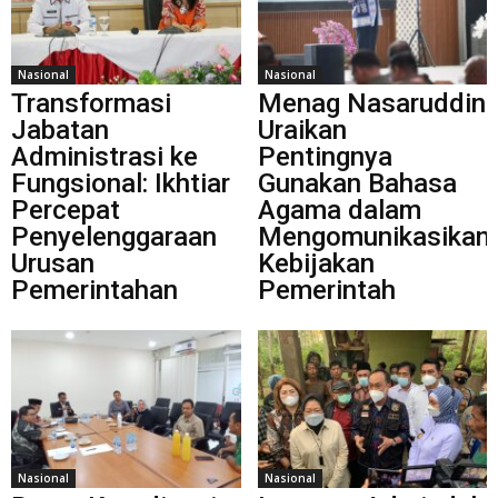
Nasional
Nasional
Transformasi
Menag Nasaruddin
Jabatan
Uraikan
Administrasi ke
Pentingnya
Fungsional: Ikhtiar
Gunakan Bahasa
Percepat
Agama dalam
Penyelenggaraan
Mengomunikasikan
Urusan
Kebijakan
Pemerintahan
Pemerintah
Nasional
Nasional