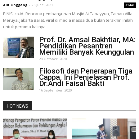
Alif Onggang
-
25 June, 2021
31448
PINISI.co.id- Rencana pembangunan Masjid At Tabayyun, Taman Villa
Meruya, Jakarta Barat, viral di media massa dua bulan terakhir. Inilah
untuk pertama kalinya...
Prof. Dr. Amsal Bakhtiar, MA:
Pendidikan Pesantren
Memiliki Banyak Keunggulan
28 October, 2020
Filosofi dan Penerapan Tiga
Cappa. Ini Penjelasan Prof.
Dr.Andi Faisal Bakti
16 September, 2020
HOT NEWS