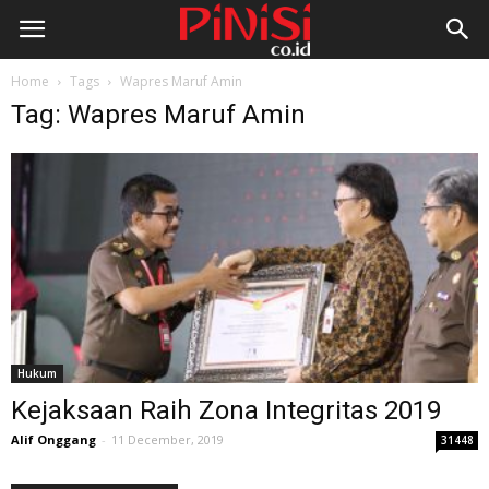
Home
Tags
Wapres Maruf Amin
Tag: Wapres Maruf Amin
Hukum
Kejaksaan Raih Zona Integritas 2019
Alif Onggang
-
11 December, 2019
31448