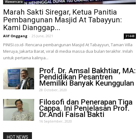
Wawancara
Marah Sakti Siregar, Ketua Panitia
Pembangunan Masjid At Tabayyun:
Kami Dianggap...
Alif Onggang
-
25 June, 2021
31448
PINISI.co.id- Rencana pembangunan Masjid At Tabayyun, Taman Villa
Meruya, Jakarta Barat, viral di media massa dua bulan terakhir. Inilah
untuk pertama kalinya...
Prof. Dr. Amsal Bakhtiar, MA:
Pendidikan Pesantren
Memiliki Banyak Keunggulan
28 October, 2020
Filosofi dan Penerapan Tiga
Cappa. Ini Penjelasan Prof.
Dr.Andi Faisal Bakti
16 September, 2020
HOT NEWS