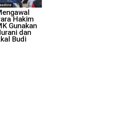
eadline
engawal
ara Hakim
K Gunakan
urani dan
kal Budi