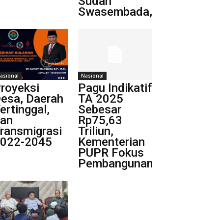
Sudah
Swasembada,...
asional
Nasional
royeksi
Pagu Indikatif
esa, Daerah
TA 2025
ertinggal,
Sebesar
an
Rp75,63
ransmigrasi
Triliun,
022-2045
Kementerian
PUPR Fokus
Pembangunan...