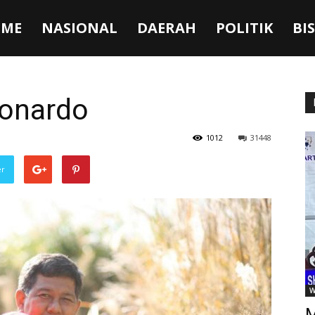
ME
NASIONAL
DAERAH
POLITIK
BI
Monardo
1012
31448
er
W
M