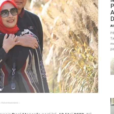
P
A
D
Al
PI
Ta
me
pe
- Advertisement -