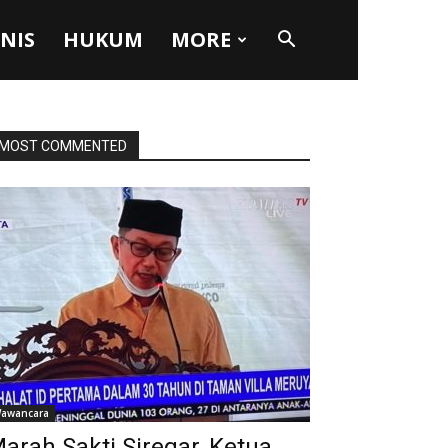
SNIS
HUKUM
MORE
MOST COMMENTED
awancara
arah Sakti Siregar, Ketua