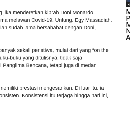
H
M
g jika menderetkan kiprah Doni Monardo
P
ima melawan Covid-19. Untung, Egy Massadiah,
M
lan sudah lama bersahabat dengan Doni,
N
A
banyak sekali peristiwa, mulai dari yang “on the
uku-buku yang ditulisnya, tidak saja
 Panglima Bencana, tetapi juga di medan
memiliki prestasi mengesankan. Di luar itu, ia
sisten. Konsistensi itu terjaga hingga hari ini,