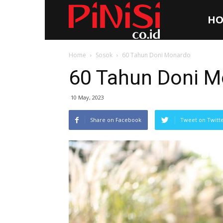
HO
Pinisi.co.id
Home
Sosok
60 Tahun Doni Monardo
60 Tahun Doni 
10 May, 2023
Share on Facebook
Tweet on Twitt