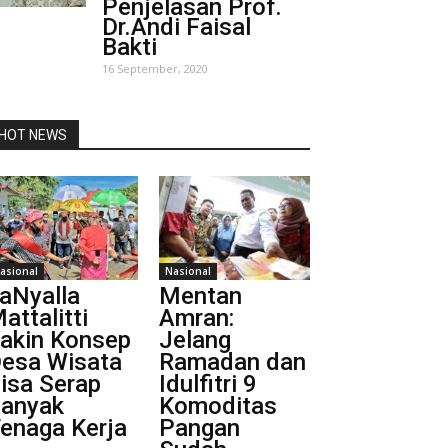
Penjelasan Prof.
Dr.Andi Faisal
Bakti
16 September, 2020
HOT NEWS
asional
Nasional
aNyalla
Mentan
attalitti
Amran:
akin Konsep
Jelang
esa Wisata
Ramadan dan
isa Serap
Idulfitri 9
anyak
Komoditas
enaga Kerja
Pangan