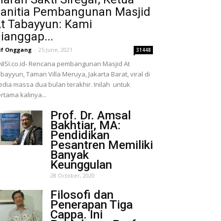
anitia Pembangunan Masjid
t Tabayyun: Kami
ianggap...
if Onggang
-
25 June, 2021
31448
NISI.co.id- Rencana pembangunan Masjid At
bayyun, Taman Villa Meruya, Jakarta Barat, viral di
dia massa dua bulan terakhir. Inilah untuk
rtama kalinya...
Prof. Dr. Amsal
Bakhtiar, MA:
Pendidikan
Pesantren Memiliki
Banyak
Keunggulan
28 October, 2020
Filosofi dan
Penerapan Tiga
Cappa. Ini