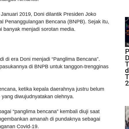
Januari 2019, Doni dilantik Presiden Joko
l Penanggulangan Bencana (BNPB). Sejak itu,
i banyak menjadi sorotan media.
N
P
D
adi di era Doni menjadi “Panglima Bencana”.
T
h pasukannya di BNPB untuk tanggon-trengginas
d
T
2
encana, ketika kepala daerahnya justru belum
p yang diwujudnyatakan olehnya.
ebagai “panglima bencana” kembali diuji saat
mengembankan amanah di pundaknya sebagai
ganan Covid-19.