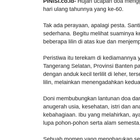
PINISI.co.id-
Hujan ucapan doa menggu
hari ulang tahunnya yang ke-60.
Tak ada perayaan, apalagi pesta. Santi
sederhana. Begitu melihat suaminya ke
beberapa lilin di atas kue dan menjem
Peristiwa itu terekam di kediamannya
Tangerang Selatan, Provinsi Banten pa
dengan anduk kecil terlilit di leher, t
lilin, melainkan menengadahkan kedua
Doni membubungkan lantunan doa dan 
anugerah usia, kesehatan, istri dan a
kebahagiaan. Ibu yang melahirkan, ay
lupa pohon-pohon serta alam semesta
Sebuah momen yang mengharukan seka