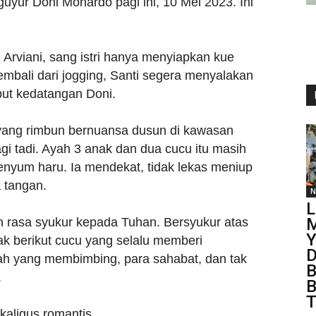
yur Doni Monardo pagi ini, 10 Mei 2023. Ini
 Arviani, sang istri hanya menyiapkan kue
mbali dari jogging, Santi segera menyalakan
put kedatangan Doni.
 yang rimbun bernuansa dusun di kawasan
gi tadi. Ayah 3 anak dan dua cucu itu masih
ersenyum haru. Ia mendekat, tidak lekas meniup
 tangan.
N
L
M
rasa syukur kepada Tuhan. Bersyukur atas
Y
nak berikut cucu yang selalu memberi
D
ah yang membimbing, para sahabat, dan tak
B
.
B
T
ligus romantis.