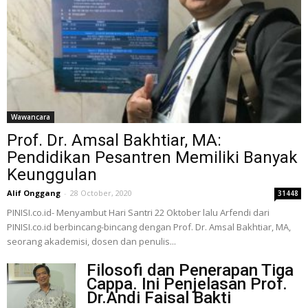
Wawancara
Prof. Dr. Amsal Bakhtiar, MA:
Pendidikan Pesantren Memiliki Banyak
Keunggulan
Alif Onggang
-
28 October, 2020
31448
PINISI.co.id- Menyambut Hari Santri 22 Oktober lalu Arfendi dari
PINISI.co.id berbincang-bincang dengan Prof. Dr. Amsal Bakhtiar, MA,
seorang akademisi, dosen dan penulis...
Filosofi dan Penerapan Tiga
Cappa. Ini Penjelasan Prof.
Dr.Andi Faisal Bakti