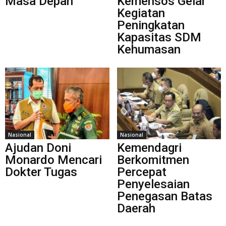
Masa Depan”
Kemensos Gelar
Kegiatan
Peningkatan
Kapasitas SDM
Kehumasan
Nasional
Nasional
Ajudan Doni
Kemendagri
Monardo Mencari
Berkomitmen
Dokter Tugas
Percepat
Penyelesaian
Penegasan Batas
Daerah