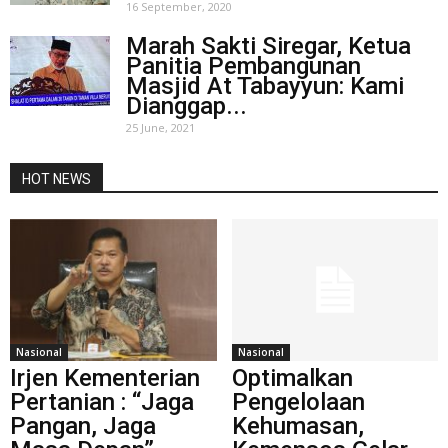
16 September, 2020
Marah Sakti Siregar, Ketua
Panitia Pembangunan
Masjid At Tabayyun: Kami
Dianggap...
25 June, 2021
HOT NEWS
Nasional
Nasional
Irjen Kementerian
Optimalkan
Pertanian : “Jaga
Pengelolaan
Pangan, Jaga
Kehumasan,