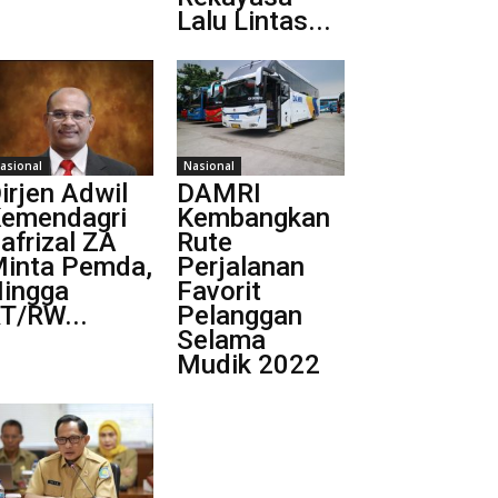
Lalu Lintas...
asional
Nasional
irjen Adwil
DAMRI
emendagri
Kembangkan
afrizal ZA
Rute
inta Pemda,
Perjalanan
ingga
Favorit
T/RW...
Pelanggan
Selama
Mudik 2022