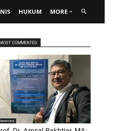
SNIS
HUKUM
MORE
MOST COMMENTED
awancara
rof. Dr. Amsal Bakhtiar, MA: