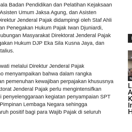
ala Badan Pendidikan dan Pelatihan Kejaksaan
Asisten Umum Jaksa Agung, dan Asisten
rektur Jenderal Pajak didampingi oleh Staf Ahli
an Penegakan Hukum Pajak Iwan Djuniardi,
ubungan Masyarakat Direktorat Jenderal Pajak
negakan Hukum DJP Eka Sila Kusna Jaya, dan
alius.
wati melalui Direktur Jenderal Pajak
mo menyampaikan bahwa dalam rangka
N
an pemenuhan kewajiban perpajakan khususnya
rat Jenderal Pajak perlu mengintensifkan
A
lui penyelenggaraan kegiatan penyampaian SPT
K
I
a Pimpinan Lembaga Negara sehingga
H
 positif bagi para Wajib Pajak di seluruh