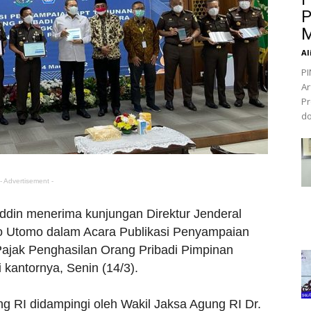
P
M
Al
PI
Ar
Pr
do
- Advertisement -
ddin menerima kunjungan Direktur Jenderal
o Utomo dalam Acara Publikasi Penyampaian
ajak Penghasilan Orang Pribadi Pimpinan
kantornya, Senin (14/3).
ng RI didampingi oleh Wakil Jaksa Agung RI Dr.