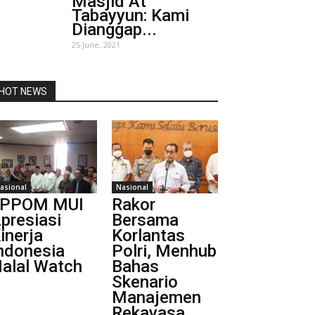
Masjid At
Tabayyun: Kami
Dianggap...
25 June, 2021
HOT NEWS
asional
Nasional
LPPOM MUI
Rakor
presiasi
Bersama
inerja
Korlantas
ndonesia
Polri, Menhub
alal Watch
Bahas
Skenario
Manajemen
Rekayasa