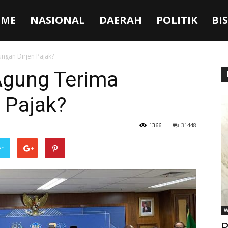
ME
NASIONAL
DAERAH
POLITIK
BI
ngan Dirjen Pajak?
Agung Terima
 Pajak?
1366
31448
er
W
P