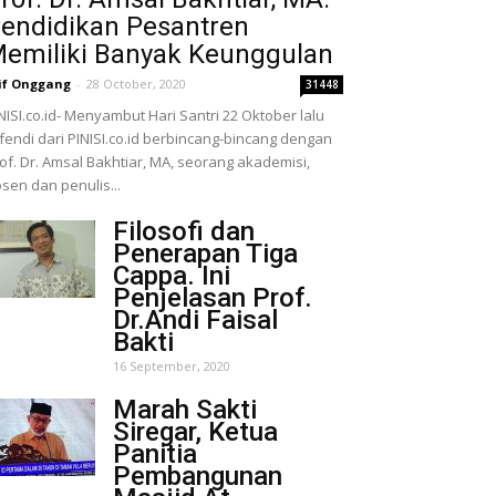
endidikan Pesantren
emiliki Banyak Keunggulan
if Onggang
-
28 October, 2020
31448
NISI.co.id- Menyambut Hari Santri 22 Oktober lalu
fendi dari PINISI.co.id berbincang-bincang dengan
of. Dr. Amsal Bakhtiar, MA, seorang akademisi,
sen dan penulis...
Filosofi dan
Penerapan Tiga
Cappa. Ini
Penjelasan Prof.
Dr.Andi Faisal
Bakti
16 September, 2020
Marah Sakti
Siregar, Ketua
Panitia
Pembangunan