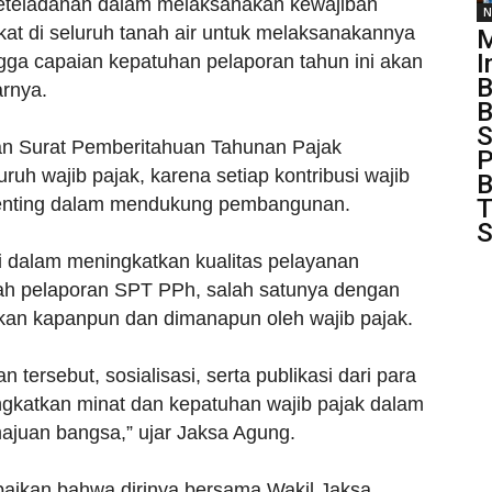
eteladanan dalam melaksanakan kewajiban
N
kat di seluruh tanah air untuk melaksanakannya
M
I
gga capaian kepatuhan pelaporan tahun ini akan
B
arnya.
B
S
an Surat Pemberitahuan Tahunan Pajak
P
uh wajib pajak, karena setiap kontribusi wajib
B
T
 penting dalam mendukung pembangunan.
S
asi dalam meningkatkan kualitas pelayanan
h pelaporan SPT PPh, salah satunya dengan
akan kapanpun dan dimanapun oleh wajib pajak.
ersebut, sosialisasi, serta publikasi dari para
gkatkan minat dan kepatuhan wajib pajak dalam
juan bangsa,” ujar Jaksa Agung.
aikan bahwa dirinya bersama Wakil Jaksa