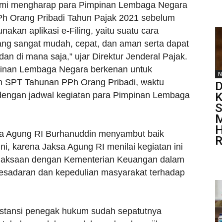
kami mengharap para Pimpinan Lembaga Negara
 Orang Pribadi Tahun Pajak 2021 sebelum
kan aplikasi e-Filing, yaitu suatu cara
ang sangat mudah, cepat, dan aman serta dapat
dan di mana saja,” ujar Direktur Jenderal Pajak.
mpinan Lembaga Negara berkenan untuk
N
n SPT Tahunan PPh Orang Pribadi, waktu
D
dengan jadwal kegiatan para Pimpinan Lembaga
K
S
M
H
sa Agung RI Burhanuddin menyambut baik
R
ni, karena Jaksa Agung RI menilai kegiatan ini
ejaksaan dengan Kementerian Keuangan dalam
kesadaran dan kepedulian masyarakat terhadap
instansi penegak hukum sudah sepatutnya