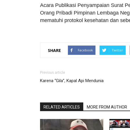
Acara Publikasi Penyampaian Surat P
Orang Pribadi Pimpinan Lembaga Neg
mematuhi protokol kesehatan dan sebe
SHARE
Facebook
Twitter
Previous article
Karena “Gila”, Kapal Api Mendunia
RELATED ARTICLES
MORE FROM AUTHOR