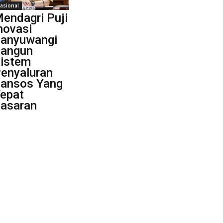
asional
endagri Puji
novasi
anyuwangi
angun
istem
enyaluran
ansos Yang
epat
asaran