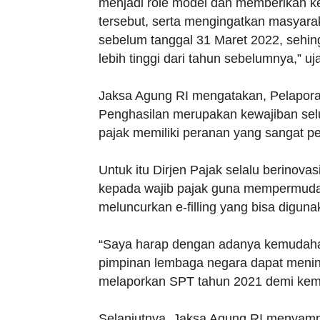
menjadi role model dan memberikan k
tersebut, serta mengingatkan masyara
sebelum tanggal 31 Maret 2022, sehin
lebih tinggi dari tahun sebelumnya,” uj
Jaksa Agung RI mengatakan, Pelapor
Penghasilan merupakan kewajiban selur
pajak memiliki peranan yang sangat
Untuk itu Dirjen Pajak selalu berinov
kepada wajib pajak guna mempermuda
meluncurkan e-filling yang bisa digun
“Saya harap dengan adanya kemudahan t
pimpinan lembaga negara dapat menin
melaporkan SPT tahun 2021 demi kema
Selanjutnya, Jaksa Agung RI menyamp