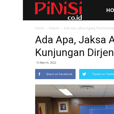
HO
Pinisi.co.id
Home
Hukum
Ada Apa, Jaksa Agung Terima Kunju
Ada Apa, Jaksa 
Kunjungan Dirjen
15 March, 2022
Share on Facebook
Tweet on Twitt