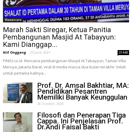
Wawancara
Marah Sakti Siregar, Ketua Panitia
Pembangunan Masjid At Tabayyun:
Kami Dianggap...
Alif Onggang
-
25 June, 2021
31448
PINISI.co.id- Rencana pembangunan Masjid At Tabayyun, Taman Villa
Meruya, Jakarta Barat, viral di media massa dua bulan terakhir. Inilah
untuk pertama kalinya...
Prof. Dr. Amsal Bakhtiar, MA:
Pendidikan Pesantren
Memiliki Banyak Keunggulan
28 October, 2020
Filosofi dan Penerapan Tiga
Cappa. Ini Penjelasan Prof.
Dr.Andi Faisal Bakti