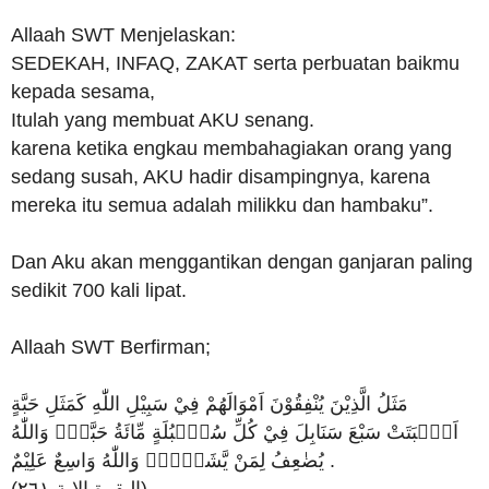
Allaah SWT Menjelaskan:
SEDEKAH, INFAQ, ZAKAT serta perbuatan baikmu
kepada sesama,
Itulah yang membuat AKU senang.
karena ketika engkau membahagiakan orang yang
sedang susah, AKU hadir disampingnya, karena
mereka itu semua adalah milikku dan hambaku”.
Dan Aku akan menggantikan dengan ganjaran paling
sedikit 700 kali lipat.
Allaah SWT Berfirman;
مَثَلُ الَّذِيْنَ يُنْفِقُوْنَ اَمْوَالَهُمْ فِيْ سَبِيْلِ اللّٰهِ كَمَثَلِ حَبَّةٍ
اَنْۢبَتَتْ سَبْعَ سَنَابِلَ فِيْ كُلِّ سُنْۢبُلَةٍ مِّائَةُ حَبَّةٍۗ وَاللّٰهُ
يُضٰعِفُ لِمَنْ يَّشَاۤءُۗ وَاللّٰهُ وَاسِعٌ عَلِيْمٌ .