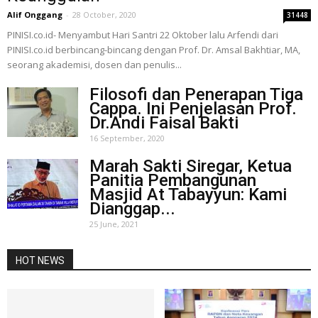
Alif Onggang
-
28 October, 2020
31448
PINISI.co.id- Menyambut Hari Santri 22 Oktober lalu Arfendi dari
PINISI.co.id berbincang-bincang dengan Prof. Dr. Amsal Bakhtiar, MA,
seorang akademisi, dosen dan penulis...
Filosofi dan Penerapan Tiga
Cappa. Ini Penjelasan Prof.
Dr.Andi Faisal Bakti
16 September, 2020
Marah Sakti Siregar, Ketua
Panitia Pembangunan
Masjid At Tabayyun: Kami
Dianggap...
25 June, 2021
HOT NEWS