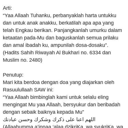
Arti:
“Yaa Allaah Tuhanku, perbanyaklah harta untukku
dan untuk anak anakku, berkatilah apa apa yang
telah Engkau berikan. Panjangkanlah umurku dalam
ketaatan pada-Mu dan baguskanlah semua prilaku
dan amal ibadah ku, ampunilah dosa-dosaku”.
(Hadits Sahih Riwayah Al Bukhari no. 6334 dan
Muslim no. 2480)
Penutup:
Mari kita berdoa dengan doa yang diajarkan oleh
Rasuulullaah SAW ini:
“Yaa Allaah bimbinglah kami untuk selalu eling
mengingat Mu yaa Allaah, bersyukur dan beribadah
dengan sebaik baiknya kepada Mu”
اللهم اعنا على ذكرك وشكرك وحسن عبادتك
(Allaahumma a’innaa ‘alaa dzikriKa, wa syukriKa, wa