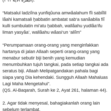
(البقرة الاية ٢٦١).
“Matsalul ladziîna yunfiqûuna amwâalahum fîi sabiîlil
lâahi kamatsali ḫabbatin ambatat sab‘a sanâabila fiî
kulli sumbulatin mi’atu ḫabbah, wallâahu yudlâa‘ifu
liman yasyâa’, wallâahu wâasi‘un ‘aliîm”
“Perumpamaan orang-orang yang menginfakkan
hartanya di jalan Allaah seperti orang-orang yang
menabur sebutir biji benih yang kemudian
menumbuhkan tujuh tangkai, pada setiap tangkai ada
seratus biji. Allaah Melipatgandakan pahala bagi
siapa yang Dia kehendaki. Sungguh Allaah Mahaluas
Lagi Maha Mengetahui”.
(QS. Al-Baqarah, Surah ke 2, Ayat 261, halaman 44).
2. Agar tidak menyesal, bahagiakanlah orang lain
sebelum terlambat.