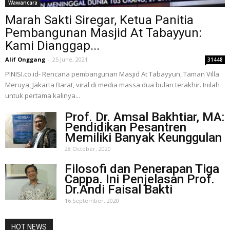
Wawancara
Marah Sakti Siregar, Ketua Panitia
Pembangunan Masjid At Tabayyun:
Kami Dianggap...
Alif Onggang
-
25 June, 2021
31448
PINISI.co.id- Rencana pembangunan Masjid At Tabayyun, Taman Villa
Meruya, Jakarta Barat, viral di media massa dua bulan terakhir. Inilah
untuk pertama kalinya...
Prof. Dr. Amsal Bakhtiar, MA:
Pendidikan Pesantren
Memiliki Banyak Keunggulan
28 October, 2020
Filosofi dan Penerapan Tiga
Cappa. Ini Penjelasan Prof.
Dr.Andi Faisal Bakti
16 September, 2020
HOT NEWS