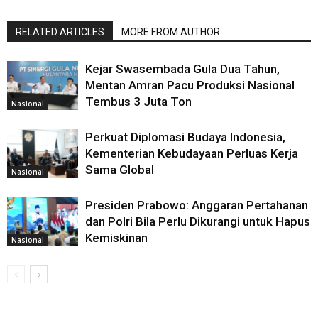
RELATED ARTICLES
MORE FROM AUTHOR
Kejar Swasembada Gula Dua Tahun,
Mentan Amran Pacu Produksi Nasional
Tembus 3 Juta Ton
Nasional
Perkuat Diplomasi Budaya Indonesia,
Kementerian Kebudayaan Perluas Kerja
Sama Global
Nasional
Presiden Prabowo: Anggaran Pertahanan
dan Polri Bila Perlu Dikurangi untuk Hapus
Kemiskinan
Nasional