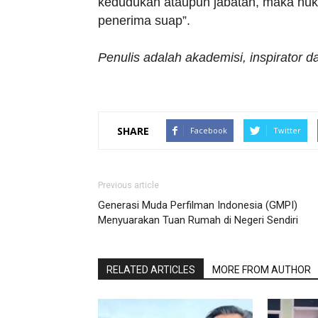
kedudukan ataupun jabatan, maka hu
penerima suap”.
Penulis adalah akademisi, inspirator d
SHARE
Facebook
Twitter
Previous article
Generasi Muda Perfilman Indonesia (GMPI)
Menyuarakan Tuan Rumah di Negeri Sendiri
RELATED ARTICLES
MORE FROM AUTHOR