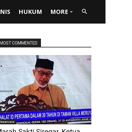
SNIS
HUKUM
MORE
MOST COMMENTED
awancara
arah Sakti Siregar, Ketua