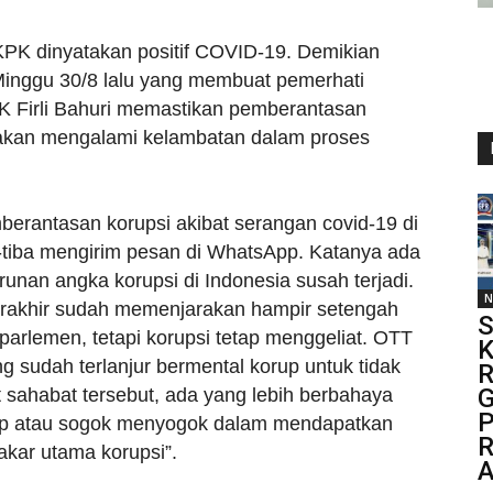
PK dinyatakan positif COVID-19. Demikian
 Minggu 30/8 lalu yang membuat pemerhati
K Firli Bahuri memastikan pemberantasan
ti akan mengalami kelambatan dalam proses
berantasan korupsi akibat serangan covid-19 di
-tiba mengirim pesan di WhatsApp. Katanya ada
runan angka korupsi di Indonesia susah terjadi.
N
terakhir sudah memenjarakan hampir setengah
S
 parlemen, tetapi korupsi tetap menggeliat. OTT
K
g sudah terlanjur bermental korup untuk tidak
R
G
sahabat tersebut, ada yang lebih berbahaya
P
“suap atau sogok menyogok dalam mendapatkan
R
 akar utama korupsi”.
A