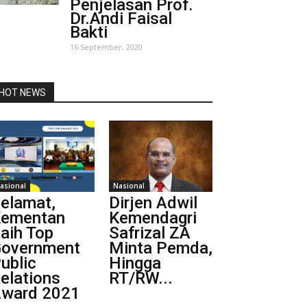
Penjelasan Prof.
Dr.Andi Faisal
Bakti
16 September, 2020
HOT NEWS
asional
Nasional
elamat,
Dirjen Adwil
ementan
Kemendagri
aih Top
Safrizal ZA
overnment
Minta Pemda,
ublic
Hingga
elations
RT/RW...
ward 2021