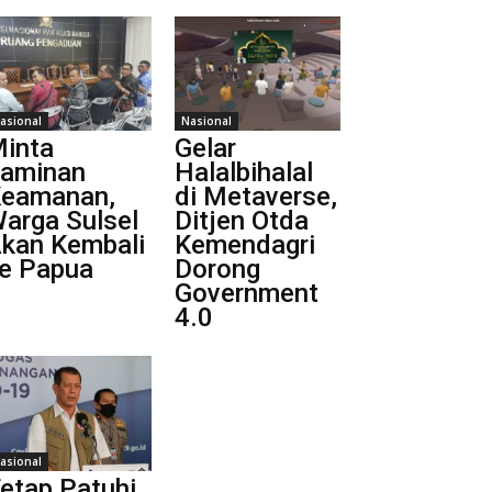
asional
Nasional
inta
Gelar
aminan
Halalbihalal
eamanan,
di Metaverse,
arga Sulsel
Ditjen Otda
kan Kembali
Kemendagri
e Papua
Dorong
Government
4.0
asional
etap Patuhi