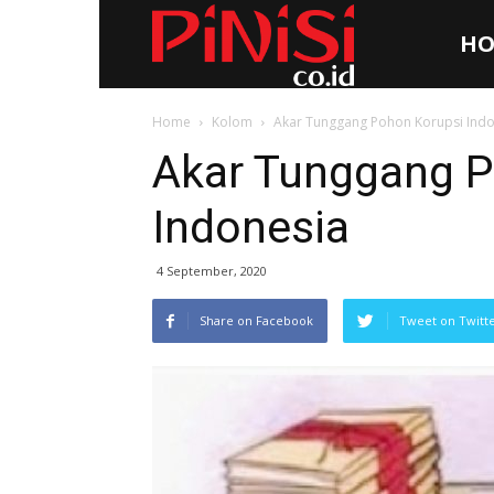
HO
Pinisi.co.id
Home
Kolom
Akar Tunggang Pohon Korupsi Indo
Akar Tunggang P
Indonesia
4 September, 2020
Share on Facebook
Tweet on Twitt