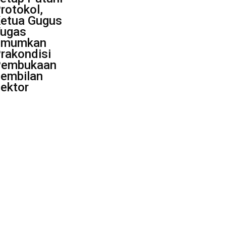
rotokol,
etua Gugus
ugas
Umumkan
rakondisi
embukaan
embilan
ektor