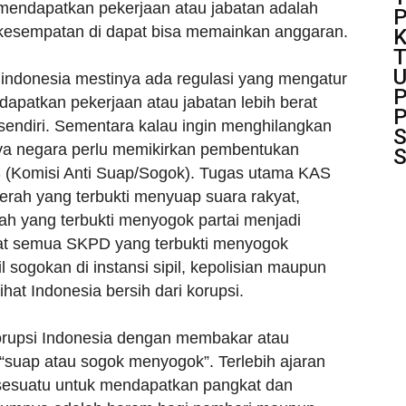
endapatkan pekerjaan atau jabatan adalah
P
 kesempatan di dapat bisa memainkan anggaran.
K
T
i indonesia mestinya ada regulasi yang mengatur
P
patkan pekerjaan atau jabatan lebih berat
P
sendiri. Sementara kalau ingin menghilangkan
S
a negara perlu memikirkan pembentukan
S
(Komisi Anti Suap/Sogok). Tugas utama KAS
rah yang terbukti menyuap suara rakyat,
rah yang terbukti menyogok partai menjadi
at semua SKPD yang terbukti menyogok
l sogokan di instansi sipil, kepolisian maupun
ihat Indonesia bersih dari korupsi.
orupsi Indonesia dengan membakar atau
suap atau sogok menyogok”. Terlebih ajaran
sesuatu untuk mendapatkan pangkat dan