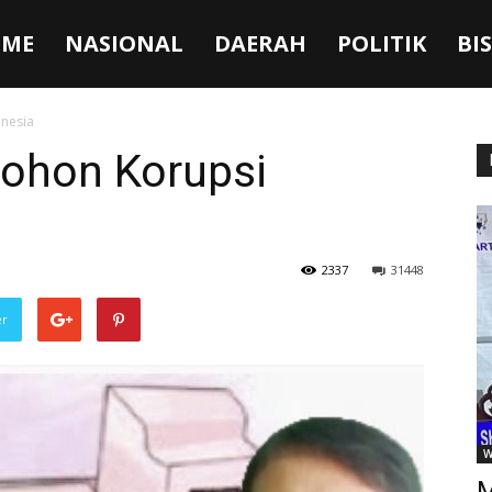
ME
NASIONAL
DAERAH
POLITIK
BI
nesia
ohon Korupsi
2337
31448
er
W
M