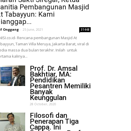
anitia Pembangunan Masjid
t Tabayyun: Kami
ianggap...
if Onggang
-
25 June, 2021
31448
NISI.co.id- Rencana pembangunan Masjid At
bayyun, Taman Villa Meruya, Jakarta Barat, viral di
dia massa dua bulan terakhir. Inilah untuk
rtama kalinya...
Prof. Dr. Amsal
Bakhtiar, MA:
Pendidikan
Pesantren Memiliki
Banyak
Keunggulan
28 October, 2020
Filosofi dan
Penerapan Tiga
Cappa. Ini