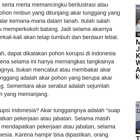
 serta merta memancingku berilustrasi atau
pohon rimbun yang ditunjang akar tunggang yang
alar kemana-mana dalam tanah. Itulah salah
au memperkokoh batang. Jadi selama akarnya
N
rkali-kali akan tetap tumbuh dan berdaun lebat.
M
J
auh, dapat dikatakan pohon korupsi di indonesia
K
rena selama ini hanya memangkas tangkainya
W
A
angnya, bukan mencabut atau membakar akar
k
unggang adalah akar pohon yang berupa akar
ng. Sementara akar serabut adalah sejumlah
on yang memanjang.
rupsi Indonesia? Akar tunggangnya adalah “suap
kan pekerjaan atau jabatan. Selama masih
mendapatkan pekerjaan atau jabatan, selama
N
nesia. Karena hampir bisa dipastikan, orang
T