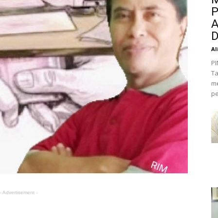
P
A
D
Al
PI
Ta
me
pe
- Advertisement -