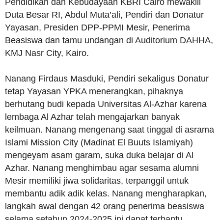
Pendidikan dan Kebudayaan KBRI Cairo mewakili
Duta Besar RI, Abdul Muta’ali, Pendiri dan Donatur
Yayasan, Presiden DPP-PPMI Mesir, Penerima
Beasiswa dan tamu undangan di Auditorium DAHHA,
KMJ Nasr City, Kairo.
Nanang Firdaus Masduki, Pendiri sekaligus Donatur
tetap Yayasan YPKA menerangkan, pihaknya
berhutang budi kepada Universitas Al-Azhar karena
lembaga Al Azhar telah mengajarkan banyak
keilmuan. Nanang mengenang saat tinggal di asrama
Islami Mission City (Madinat El Buuts Islamiyah)
mengeyam asam garam, suka duka belajar di Al
Azhar. Nanang menghimbau agar sesama alumni
Mesir memiliki jiwa solidaritas, terpanggil untuk
membantu adik adik kelas. Nanang mengharapkan,
langkah awal dengan 42 orang penerima beasiswa
selama setahun 2024-2025 ini dapat terbantu