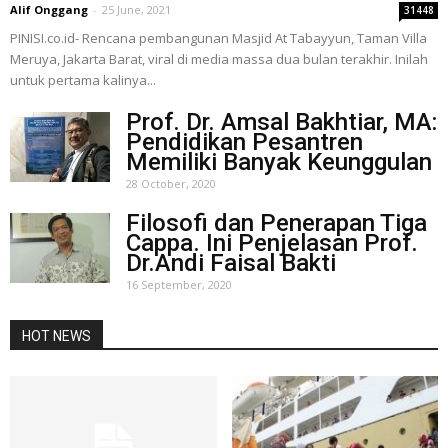
Alif Onggang
-
25 June, 2021
31448
PINISI.co.id- Rencana pembangunan Masjid At Tabayyun, Taman Villa
Meruya, Jakarta Barat, viral di media massa dua bulan terakhir. Inilah
untuk pertama kalinya...
Prof. Dr. Amsal Bakhtiar, MA:
Pendidikan Pesantren
Memiliki Banyak Keunggulan
28 October, 2020
Filosofi dan Penerapan Tiga
Cappa. Ini Penjelasan Prof.
Dr.Andi Faisal Bakti
16 September, 2020
HOT NEWS