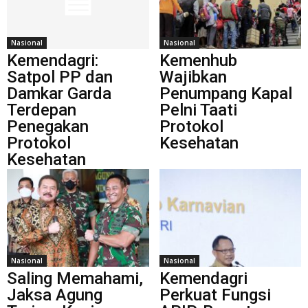
Nasional
Nasional
Kemendagri:
Kemenhub
Satpol PP dan
Wajibkan
Damkar Garda
Penumpang Kapal
Terdepan
Pelni Taati
Penegakan
Protokol
Protokol
Kesehatan
Kesehatan
Nasional
Nasional
Saling Memahami,
Kemendagri
Jaksa Agung
Perkuat Fungsi