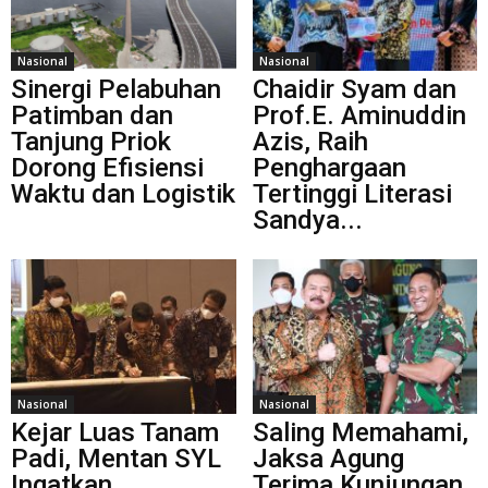
Nasional
Nasional
Sinergi Pelabuhan
Chaidir Syam dan
Patimban dan
Prof.E. Aminuddin
Tanjung Priok
Azis, Raih
Dorong Efisiensi
Penghargaan
Waktu dan Logistik
Tertinggi Literasi
Sandya...
Nasional
Nasional
Kejar Luas Tanam
Saling Memahami,
Padi, Mentan SYL
Jaksa Agung
Ingatkan
Terima Kunjungan