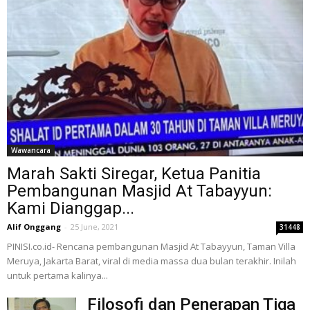
Wawancara
Marah Sakti Siregar, Ketua Panitia
Pembangunan Masjid At Tabayyun:
Kami Dianggap...
Alif Onggang
-
25 June, 2021
31448
PINISI.co.id- Rencana pembangunan Masjid At Tabayyun, Taman Villa
Meruya, Jakarta Barat, viral di media massa dua bulan terakhir. Inilah
untuk pertama kalinya...
Filosofi dan Penerapan Tiga