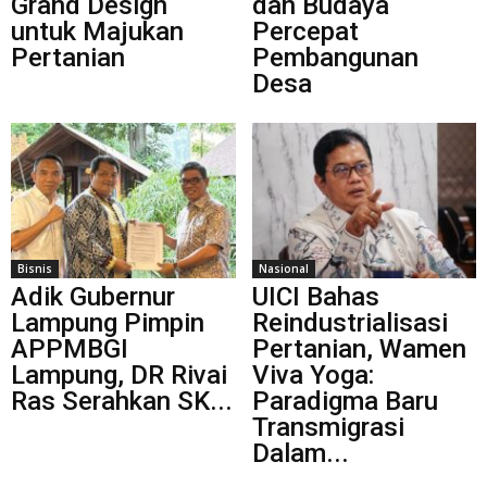
Grand Design
dan Budaya
untuk Majukan
Percepat
Pertanian
Pembangunan
Desa
Bisnis
Nasional
Adik Gubernur
UICI Bahas
Lampung Pimpin
Reindustrialisasi
APPMBGI
Pertanian, Wamen
Lampung, DR Rivai
Viva Yoga:
Ras Serahkan SK...
Paradigma Baru
Transmigrasi
Dalam...