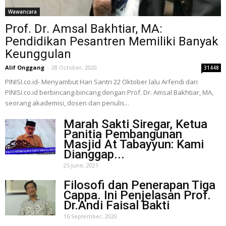
Wawancara
Prof. Dr. Amsal Bakhtiar, MA:
Pendidikan Pesantren Memiliki Banyak
Keunggulan
Alif Onggang
-
28 October, 2020
31448
PINISI.co.id- Menyambut Hari Santri 22 Oktober lalu Arfendi dari
PINISI.co.id berbincang-bincang dengan Prof. Dr. Amsal Bakhtiar, MA,
seorang akademisi, dosen dan penulis...
Marah Sakti Siregar, Ketua
Panitia Pembangunan
Masjid At Tabayyun: Kami
Dianggap...
25 June, 2021
Filosofi dan Penerapan Tiga
Cappa. Ini Penjelasan Prof.
Dr.Andi Faisal Bakti
16 September, 2020