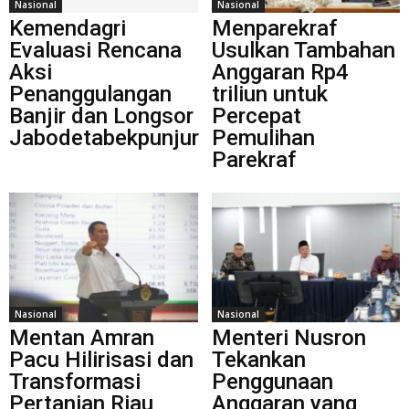
Nasional
Nasional
Kemendagri
Menparekraf
Evaluasi Rencana
Usulkan Tambahan
Aksi
Anggaran Rp4
Penanggulangan
triliun untuk
Banjir dan Longsor
Percepat
Jabodetabekpunjur
Pemulihan
Parekraf
Nasional
Nasional
Mentan Amran
Menteri Nusron
Pacu Hilirisasi dan
Tekankan
Transformasi
Penggunaan
Pertanian Riau
Anggaran yang