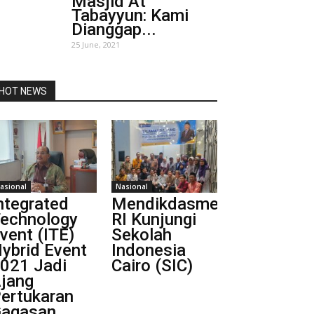
Masjid At
Tabayyun: Kami
Dianggap...
25 June, 2021
HOT NEWS
asional
Nasional
ntegrated
Mendikdasmen
echnology
RI Kunjungi
vent (ITE)
Sekolah
ybrid Event
Indonesia
021 Jadi
Cairo (SIC)
jang
ertukaran
agasan...