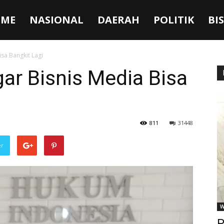
ME
NASIONAL
DAERAH
POLITIK
BI
sa Bangkit Lagi
ar Bisnis Media Bisa
811
31448
er
W
P