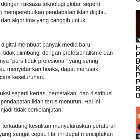
 dengan raksasa teknologi global seperti
 memperebutkan pendapatan iklan digital.
gi dan algoritma yang canggih untuk
N
igital membuat banyak media baru
H
li tidak diimbangi dengan profesionalisme dan
P
B
nya “pers tidak profesional” yang sering
K
tau menyebarkan hoaks, dapat merusak
P
cara keseluruhan.
P
B
ksi seperti kertas, percetakan, dan distribusi
D
pendapatan iklan terus menurun. Hal ini
adi tidak berkelanjutan.
or terkadang kesulitan menyelaraskan peraturan
ang sangat cepat. Hal ini dapat menciptakan
N