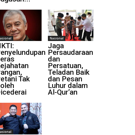
asional
Nasional
KTI:
Jaga
enyelundupan
Persaudaraan
eras
dan
ejahatan
Persatuan,
angan,
Teladan Baik
etani Tak
dan Pesan
oleh
Luhur dalam
icederai
Al-Qur’an
asional