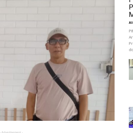
P
M
Al
PI
Ar
Pr
do
- Advertisement -