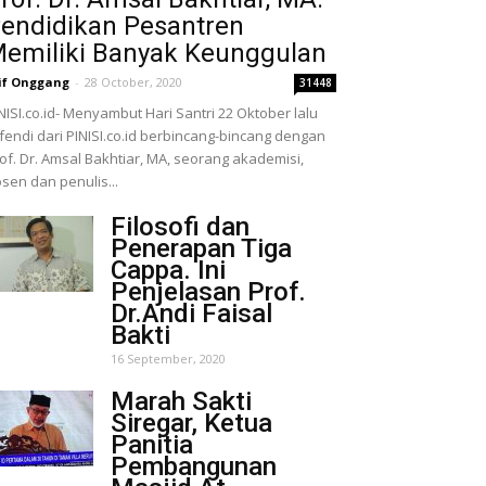
endidikan Pesantren
emiliki Banyak Keunggulan
if Onggang
-
28 October, 2020
31448
NISI.co.id- Menyambut Hari Santri 22 Oktober lalu
fendi dari PINISI.co.id berbincang-bincang dengan
of. Dr. Amsal Bakhtiar, MA, seorang akademisi,
sen dan penulis...
Filosofi dan
Penerapan Tiga
Cappa. Ini
Penjelasan Prof.
Dr.Andi Faisal
Bakti
16 September, 2020
Marah Sakti
Siregar, Ketua
Panitia
Pembangunan