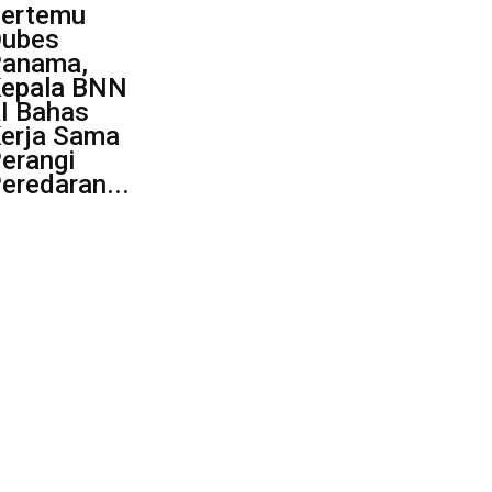
ertemu
ubes
anama,
epala BNN
I Bahas
erja Sama
erangi
eredaran...