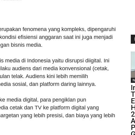
merupakan fenomena yang kompleks, dipengaruhi
 kondisi efisiensi anggaran saat ini juga menjadi
ngan bisnis media.
media di Indonesia yaitu disrupsi diigital. Ini
ilaku audiens dari media konvensional (cetak,
ulan telak. Audiens kini lebih memilih
N
edia sosial, dan platform daring lainnya.
I
T
e media digital, para pengiklan pun
E
H
ia cetak dan TV ke platform digital yang
2
rgetan yang lebih presisi, dan biaya yang lebih
A
P
G