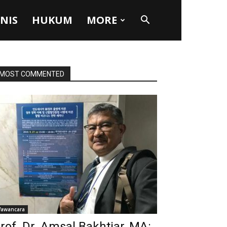
SNIS
HUKUM
MORE
MOST COMMENTED
awancara
rof. Dr. Amsal Bakhtiar, MA: