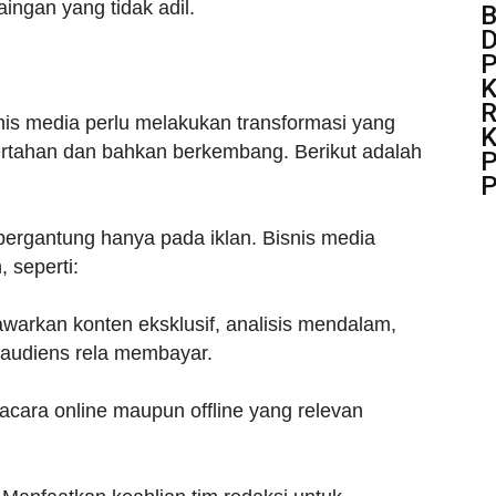
ingan yang tidak adil.
B
D
P
K
R
nis media perlu melakukan transformasi yang
K
bertahan dan bahkan berkembang. Berikut adalah
P
P
 bergantung hanya pada iklan. Bisnis media
 seperti:
warkan konten eksklusif, analisis mendalam,
 audiens rela membayar.
acara online maupun offline yang relevan