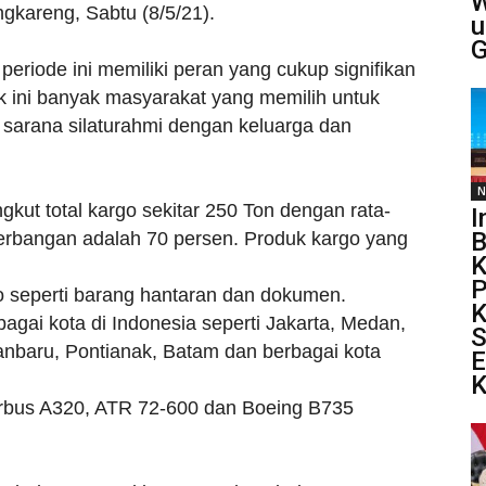
W
ngkareng, Sabtu (8/5/21).
u
G
riode ini memiliki peran yang cukup signifikan
 ini banyak masyarakat yang memilih untuk
sarana silaturahmi dengan keluarga dan
N
gkut total kargo sekitar 250 Ton dengan rata-
I
B
nerbangan adalah 70 persen. Produk kargo yang
K
P
o seperti barang hantaran dan dokumen.
K
bagai kota di Indonesia seperti Jakarta, Medan,
S
nbaru, Pontianak, Batam dan berbagai kota
E
K
rbus A320, ATR 72-600 dan Boeing B735