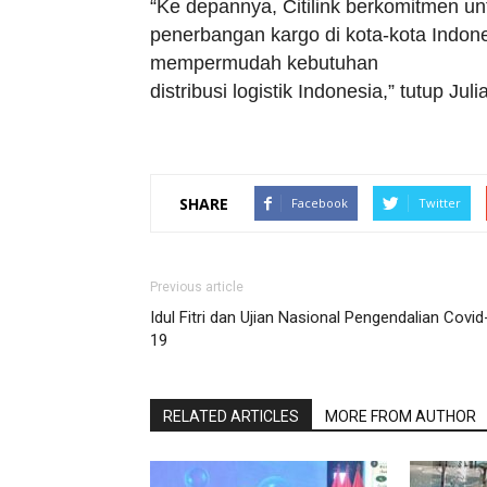
“Ke depannya, Citilink berkomitmen u
penerbangan kargo di kota-kota Indone
mempermudah kebutuhan
distribusi logistik Indonesia,” tutup Juli
SHARE
Facebook
Twitter
Previous article
Idul Fitri dan Ujian Nasional Pengendalian Covid
19
RELATED ARTICLES
MORE FROM AUTHOR