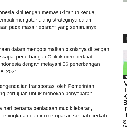
onesia kini tengah memasuki tahun kedua,
kembali mengatur ulang strateginya dalam
aan pada masa “lebaran” yang seharusnya
haan dalam mengoptimalkan bisnisnya di tengah
askapai penerbangan Citilink memperkuat
Indonesia dengan melayani 36 penerbangan
Mei 2021.
N
M
engendalian transportasi oleh Pemerintah
T
ang bertujuan untuk menekan penyebaran
K
B
I
a hari pertama peniadaan mudik lebaran,
B
 peningkatan dan ini merupakan sebuah berkah
s