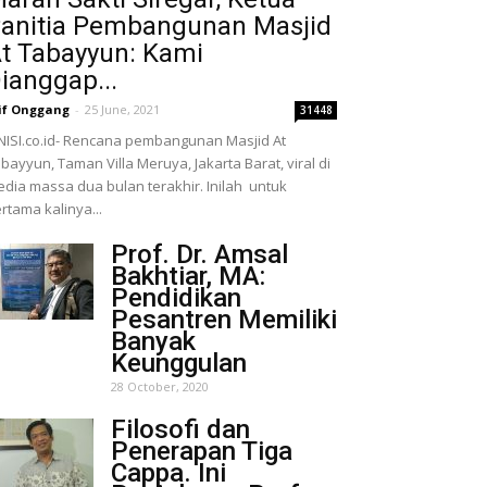
anitia Pembangunan Masjid
t Tabayyun: Kami
ianggap...
if Onggang
-
25 June, 2021
31448
NISI.co.id- Rencana pembangunan Masjid At
bayyun, Taman Villa Meruya, Jakarta Barat, viral di
dia massa dua bulan terakhir. Inilah untuk
rtama kalinya...
Prof. Dr. Amsal
Bakhtiar, MA:
Pendidikan
Pesantren Memiliki
Banyak
Keunggulan
28 October, 2020
Filosofi dan
Penerapan Tiga
Cappa. Ini