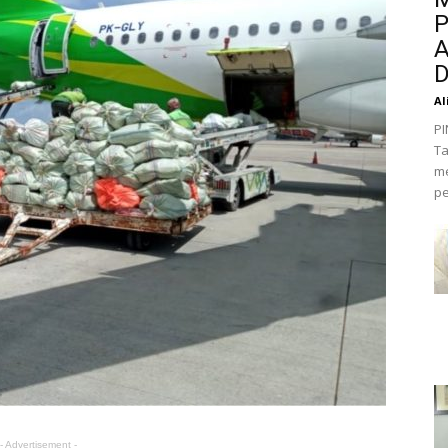
P
A
D
Al
PI
Ta
me
pe
- Advertisement -