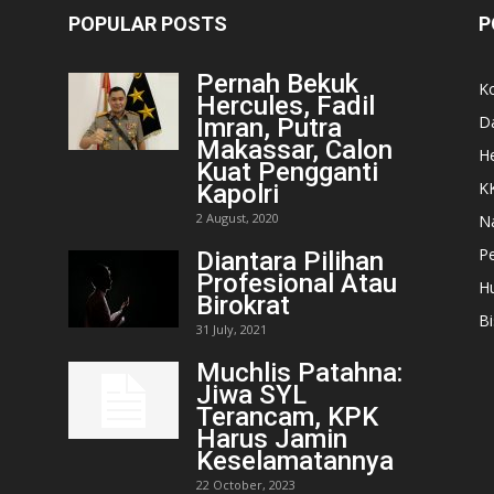
POPULAR POSTS
P
Pernah Bekuk
K
Hercules, Fadil
D
Imran, Putra
Makassar, Calon
He
Kuat Pengganti
K
Kapolri
2 August, 2020
N
Pe
Diantara Pilihan
Profesional Atau
H
Birokrat
Bi
31 July, 2021
Muchlis Patahna:
Jiwa SYL
Terancam, KPK
Harus Jamin
Keselamatannya
22 October, 2023