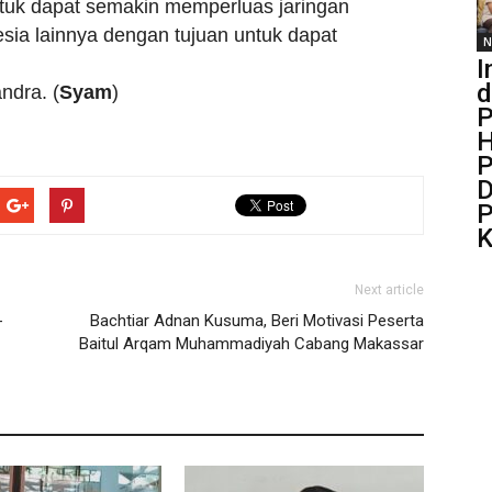
ntuk dapat semakin memperluas jaringan
sia lainnya dengan tujuan untuk dapat
N
I
d
andra. (
Syam
)
P
H
P
D
P
Next article
-
Bachtiar Adnan Kusuma, Beri Motivasi Peserta
Baitul Arqam Muhammadiyah Cabang Makassar