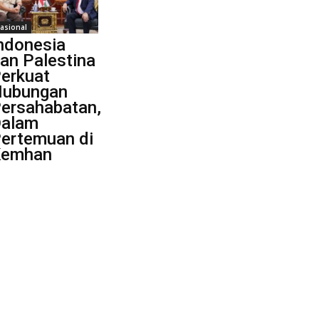
asional
ndonesia
an Palestina
erkuat
ubungan
ersahabatan,
alam
ertemuan di
Kemhan