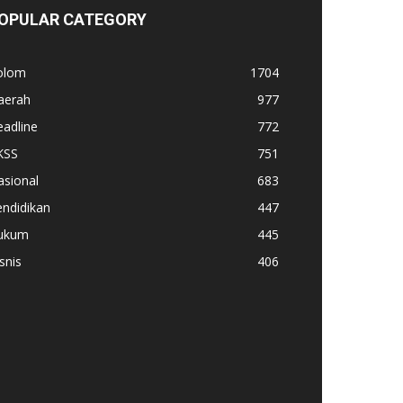
OPULAR CATEGORY
olom
1704
aerah
977
adline
772
KSS
751
asional
683
ndidikan
447
ukum
445
snis
406