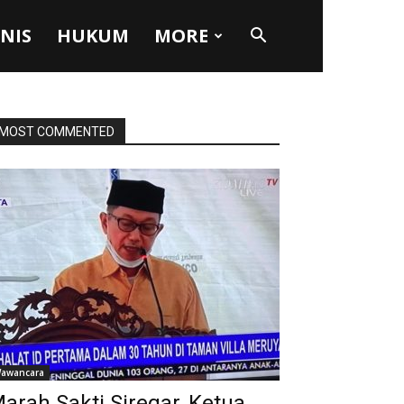
SNIS
HUKUM
MORE
MOST COMMENTED
awancara
arah Sakti Siregar, Ketua