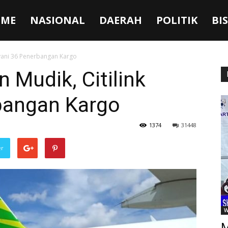
ME
NASIONAL
DAERAH
POLITIK
BI
ayani 36 Penerbangan Kargo
 Mudik, Citilink
bangan Kargo
1374
31448
er
W
M