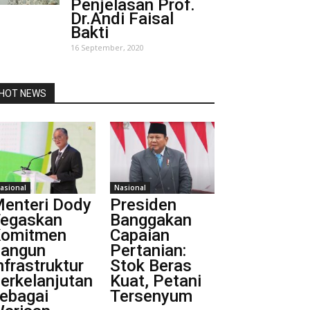
Penjelasan Prof.
Dr.Andi Faisal
Bakti
16 September, 2020
HOT NEWS
asional
Nasional
enteri Dody
Presiden
egaskan
Banggakan
omitmen
Capaian
angun
Pertanian:
nfrastruktur
Stok Beras
erkelanjutan
Kuat, Petani
ebagai
Tersenyum