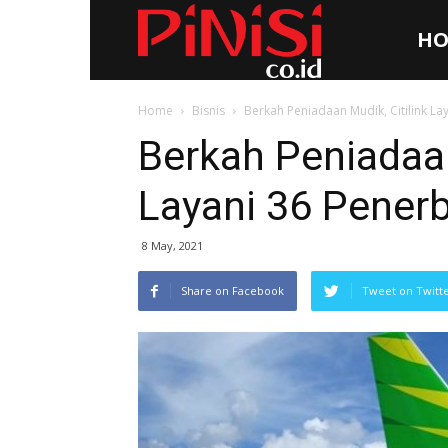
HO
Pinisi.co.id
Home
Bisnis
Berkah Peniadaan Mudik, Citilink L
Berkah Peniadaan
Layani 36 Pener
8 May, 2021
Share on Facebook
Tweet on Twitt