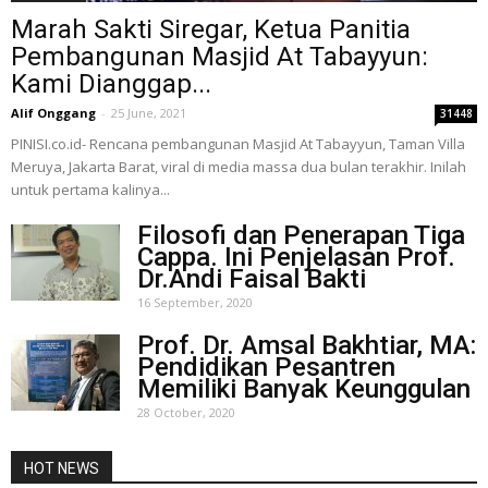
Marah Sakti Siregar, Ketua Panitia
Pembangunan Masjid At Tabayyun:
Kami Dianggap...
Alif Onggang
-
25 June, 2021
31448
PINISI.co.id- Rencana pembangunan Masjid At Tabayyun, Taman Villa
Meruya, Jakarta Barat, viral di media massa dua bulan terakhir. Inilah
untuk pertama kalinya...
Filosofi dan Penerapan Tiga
Cappa. Ini Penjelasan Prof.
Dr.Andi Faisal Bakti
16 September, 2020
Prof. Dr. Amsal Bakhtiar, MA:
Pendidikan Pesantren
Memiliki Banyak Keunggulan
28 October, 2020
HOT NEWS