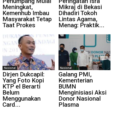
Penumpang Mulai
Peringatan Isra
Meningkat,
Mikraj di Bekasi
Kemenhub Imbau
Dihadiri Tokoh
Masyarakat Tetap
Lintas Agama,
Taat Prokes
Menag: Praktik...
Nasional
Nasional
Dirjen Dukcapil:
Galang PMI,
Yang Foto Kopi
Kementerian
KTP el Berarti
BUMN
Belum
Menginisiasi Aksi
Menggunakan
Donor Nasional
Card...
Plasma