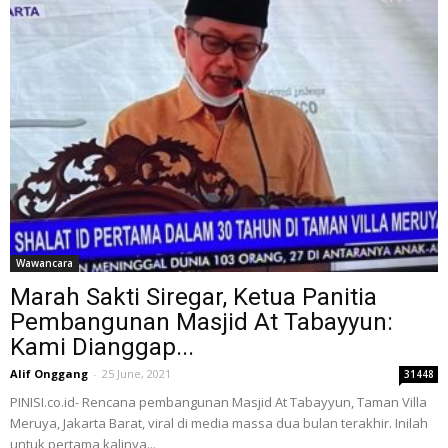
Wawancara
Marah Sakti Siregar, Ketua Panitia
Pembangunan Masjid At Tabayyun:
Kami Dianggap...
Alif Onggang
-
25 June, 2021
31448
PINISI.co.id- Rencana pembangunan Masjid At Tabayyun, Taman Villa
Meruya, Jakarta Barat, viral di media massa dua bulan terakhir. Inilah
untuk pertama kalinya...