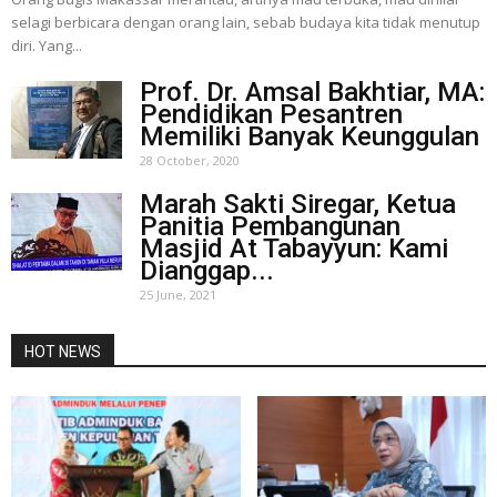
selagi berbicara dengan orang lain, sebab budaya kita tidak menutup
diri. Yang...
Prof. Dr. Amsal Bakhtiar, MA:
Pendidikan Pesantren
Memiliki Banyak Keunggulan
28 October, 2020
Marah Sakti Siregar, Ketua
Panitia Pembangunan
Masjid At Tabayyun: Kami
Dianggap...
25 June, 2021
HOT NEWS