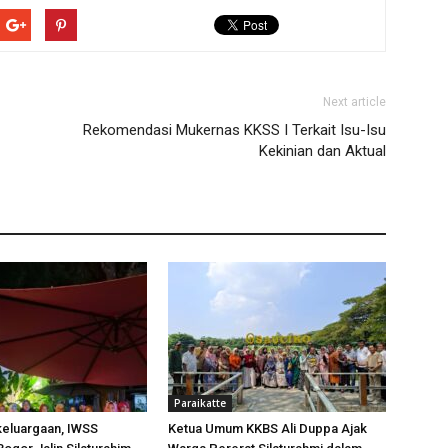
Next article
Rekomendasi Mukernas KKSS I Terkait Isu-Isu
Kekinian dan Aktual
Paraikatte
keluargaan, IWSS
Ketua Umum KKBS Ali Duppa Ajak