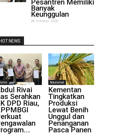
Pesantren Memiliki
Banyak
Keunggulan
28 October, 2020
HOT NEWS
isnis
Nasional
bdul Rivai
Kementan
as Serahkan
Tingkatkan
K DPD Riau,
Produksi
APPMBGI
Lewat Benih
erkuat
Unggul dan
engawalan
Penanganan
rogram...
Pasca Panen