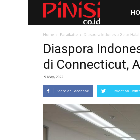
HO
Pinisi.co.id
Home
Paraikatte
Diaspora Indonesia Gelar Halal 
Diaspora Indonesi
di Connecticut, 
9 May, 2022
Share on Facebook
Tweet on Twitt