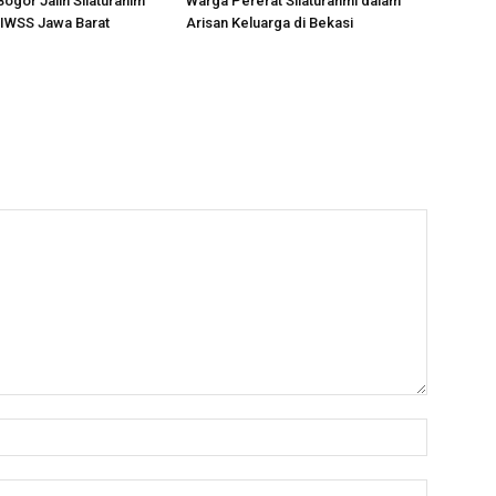
ogor Jalin Silaturahim
Warga Pererat Silaturahmi dalam
IWSS Jawa Barat
Arisan Keluarga di Bekasi