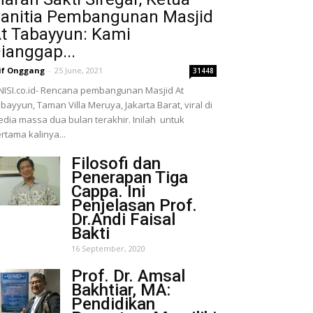
anitia Pembangunan Masjid
t Tabayyun: Kami
ianggap...
if Onggang
-
25 June, 2021
31448
NISI.co.id- Rencana pembangunan Masjid At
bayyun, Taman Villa Meruya, Jakarta Barat, viral di
dia massa dua bulan terakhir. Inilah untuk
rtama kalinya...
Filosofi dan
Penerapan Tiga
Cappa. Ini
Penjelasan Prof.
Dr.Andi Faisal
Bakti
16 September, 2020
Prof. Dr. Amsal
Bakhtiar, MA:
Pendidikan