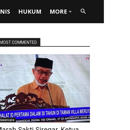
SNIS
HUKUM
MORE
MOST COMMENTED
awancara
arah Sakti Siregar, Ketua