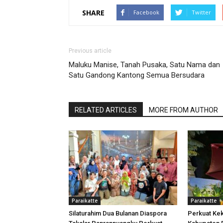
SHARE
Facebook
Twitter
Previous article
Maluku Manise, Tanah Pusaka, Satu Nama dan
Satu Gandong Kantong Semua Bersudara
RELATED ARTICLES
MORE FROM AUTHOR
Paraikatte
Paraikatte
Silaturahim Dua Bulanan Diaspora
Perkuat Ke