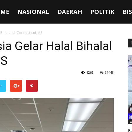
ME
NASIONAL
DAERAH
POLITIK
BI
Bihalal di Connecticut, AS
a Gelar Halal Bihalal
AS
1262
31448
er
W
M