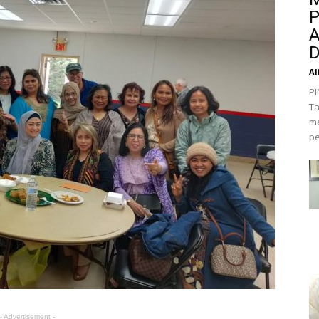
P
A
D
Al
PI
Ta
me
pe
- Advertisement -