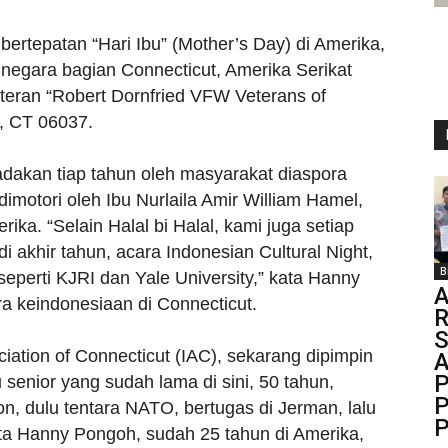
bertepatan “Hari Ibu” (Mother’s Day) di Amerika,
i negara bagian Connecticut, Amerika Serikat
teran “Robert Dornfried VFW Veterans of
n, CT 06037.
iadakan tiap tahun oleh masyarakat diaspora
 dimotori oleh Ibu Nurlaila Amir William Hamel,
ka. “Selain Halal bi Halal, kami juga setiap
akhir tahun, acara Indonesian Cultural Night,
B
perti KJRI dan Yale University,” kata Hanny
A
ra keindonesiaan di Connecticut.
R
S
ciation of Connecticut (IAC), sekarang dipimpin
P
senior yang sudah lama di sini, 50 tahun,
P
, dulu tentara NATO, bertugas di Jerman, lalu
P
ta Hanny Pongoh, sudah 25 tahun di Amerika,