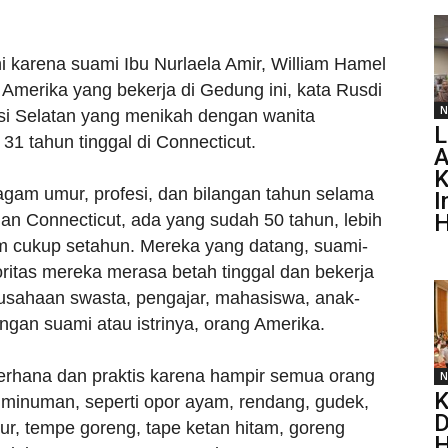
 karena suami Ibu Nurlaela Amir, William Hamel
 Amerika yang bekerja di Gedung ini, kata Rusdi
N
si Selatan yang menikah dengan wanita
 31 tahun tinggal di Connecticut.
A
K
agam umur, profesi, dan bilangan tahun selama
I
H
ian Connecticut, ada yang sudah 50 tahun, lebih
um cukup setahun. Mereka yang datang, suami-
oritas mereka merasa betah tinggal dan bekerja
perusahaan swasta, pengajar, mahasiswa, anak-
gan suami atau istrinya, orang Amerika.
derhana dan praktis karena hampir semua orang
N
K
inuman, seperti opor ayam, rendang, gudek,
D
lur, tempe goreng, tape ketan hitam, goreng
H