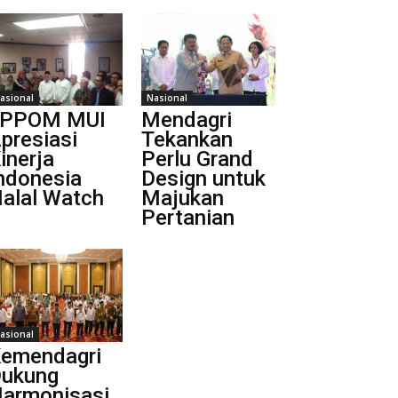
asional
Nasional
LPPOM MUI
Mendagri
presiasi
Tekankan
inerja
Perlu Grand
ndonesia
Design untuk
alal Watch
Majukan
Pertanian
asional
emendagri
ukung
armonisasi