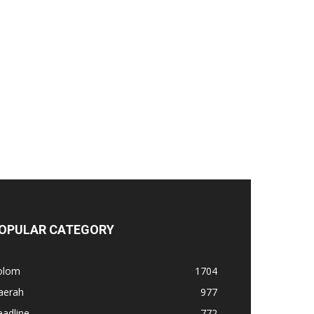
OPULAR CATEGORY
olom
1704
aerah
977
adline
772