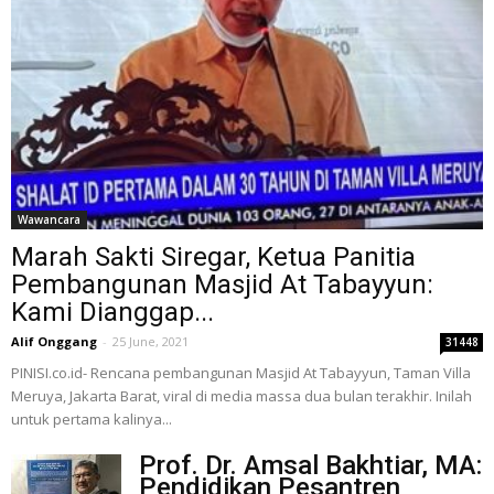
Wawancara
Marah Sakti Siregar, Ketua Panitia
Pembangunan Masjid At Tabayyun:
Kami Dianggap...
Alif Onggang
-
25 June, 2021
31448
PINISI.co.id- Rencana pembangunan Masjid At Tabayyun, Taman Villa
Meruya, Jakarta Barat, viral di media massa dua bulan terakhir. Inilah
untuk pertama kalinya...
Prof. Dr. Amsal Bakhtiar, MA:
Pendidikan Pesantren