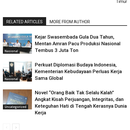
Timur
RELATED ARTICLES
MORE FROM AUTHOR
Kejar Swasembada Gula Dua Tahun,
Mentan Amran Pacu Produksi Nasional
Tembus 3 Juta Ton
Nasional
Perkuat Diplomasi Budaya Indonesia,
Kementerian Kebudayaan Perluas Kerja
Sama Global
Nasional
Novel “Orang Baik Tak Selalu Kalah”
Angkat Kisah Perjuangan, Integritas, dan
Keteguhan Hati di Tengah Kerasnya Dunia
Uncategorized
Kerja