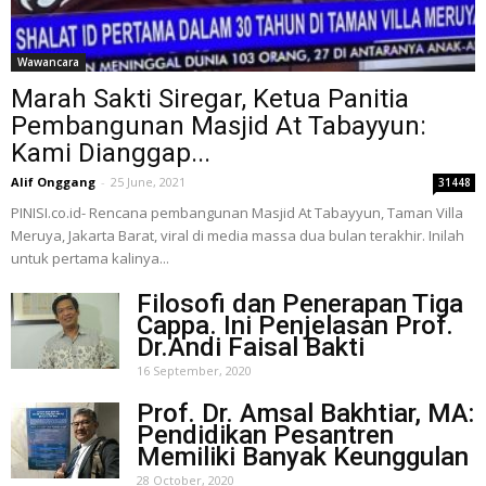
Wawancara
Marah Sakti Siregar, Ketua Panitia
Pembangunan Masjid At Tabayyun:
Kami Dianggap...
Alif Onggang
-
25 June, 2021
31448
PINISI.co.id- Rencana pembangunan Masjid At Tabayyun, Taman Villa
Meruya, Jakarta Barat, viral di media massa dua bulan terakhir. Inilah
untuk pertama kalinya...
Filosofi dan Penerapan Tiga
Cappa. Ini Penjelasan Prof.
Dr.Andi Faisal Bakti
16 September, 2020
Prof. Dr. Amsal Bakhtiar, MA:
Pendidikan Pesantren
Memiliki Banyak Keunggulan
28 October, 2020