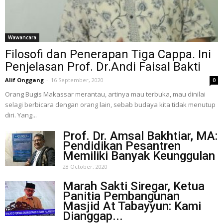
Wawancara
Filosofi dan Penerapan Tiga Cappa. Ini
Penjelasan Prof. Dr.Andi Faisal Bakti
Alif Onggang
-
16 September, 2020
0
Orang Bugis Makassar merantau, artinya mau terbuka, mau dinilai
selagi berbicara dengan orang lain, sebab budaya kita tidak menutup
diri. Yang...
Prof. Dr. Amsal Bakhtiar, MA:
Pendidikan Pesantren
Memiliki Banyak Keunggulan
28 October, 2020
Marah Sakti Siregar, Ketua
Panitia Pembangunan
Masjid At Tabayyun: Kami
Dianggap...