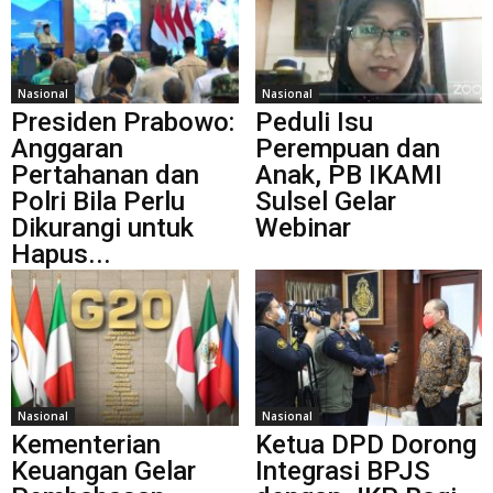
Nasional
Nasional
Presiden Prabowo:
Peduli Isu
Anggaran
Perempuan dan
Pertahanan dan
Anak, PB IKAMI
Polri Bila Perlu
Sulsel Gelar
Dikurangi untuk
Webinar
Hapus...
Nasional
Nasional
Kementerian
Ketua DPD Dorong
Keuangan Gelar
Integrasi BPJS