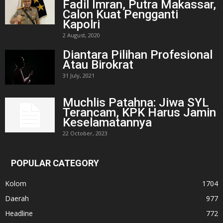
Fadil Imran, Putra Makassar,
Calon Kuat Pengganti
Kapolri
2 August, 2020
Diantara Pilihan Profesional
Atau Birokrat
31 July, 2021
Muchlis Patahna: Jiwa SYL
Terancam, KPK Harus Jamin
Keselamatannya
22 October, 2023
POPULAR CATEGORY
Kolom
1704
Daerah
977
Headline
772