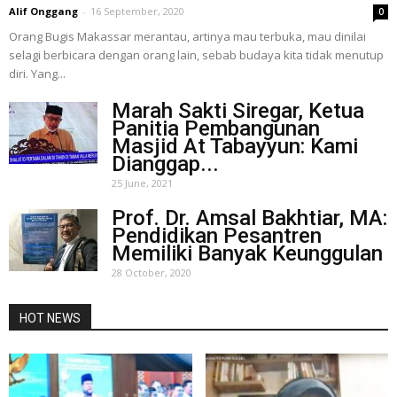
Alif Onggang
-
16 September, 2020
0
Orang Bugis Makassar merantau, artinya mau terbuka, mau dinilai
selagi berbicara dengan orang lain, sebab budaya kita tidak menutup
diri. Yang...
Marah Sakti Siregar, Ketua
Panitia Pembangunan
Masjid At Tabayyun: Kami
Dianggap...
25 June, 2021
Prof. Dr. Amsal Bakhtiar, MA:
Pendidikan Pesantren
Memiliki Banyak Keunggulan
28 October, 2020
HOT NEWS