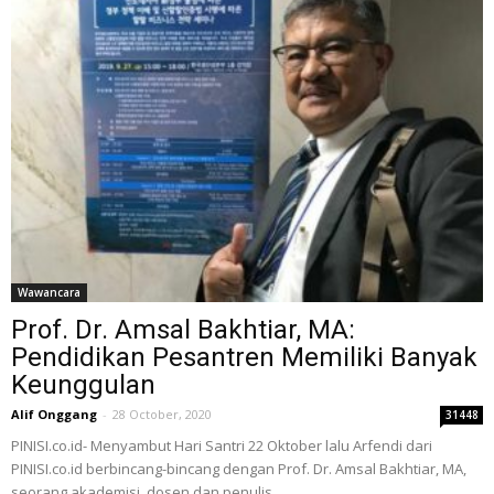
Wawancara
Prof. Dr. Amsal Bakhtiar, MA:
Pendidikan Pesantren Memiliki Banyak
Keunggulan
Alif Onggang
-
28 October, 2020
31448
PINISI.co.id- Menyambut Hari Santri 22 Oktober lalu Arfendi dari
PINISI.co.id berbincang-bincang dengan Prof. Dr. Amsal Bakhtiar, MA,
seorang akademisi, dosen dan penulis...