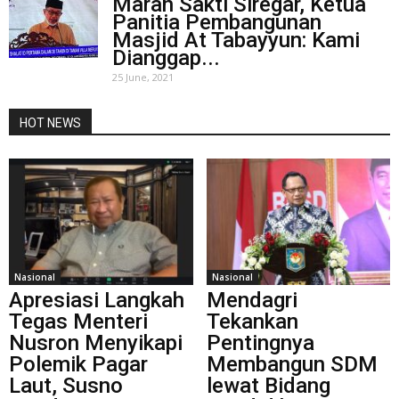
Marah Sakti Siregar, Ketua
Panitia Pembangunan
Masjid At Tabayyun: Kami
Dianggap...
25 June, 2021
HOT NEWS
Nasional
Nasional
Apresiasi Langkah
Mendagri
Tegas Menteri
Tekankan
Nusron Menyikapi
Pentingnya
Polemik Pagar
Membangun SDM
Laut, Susno
lewat Bidang