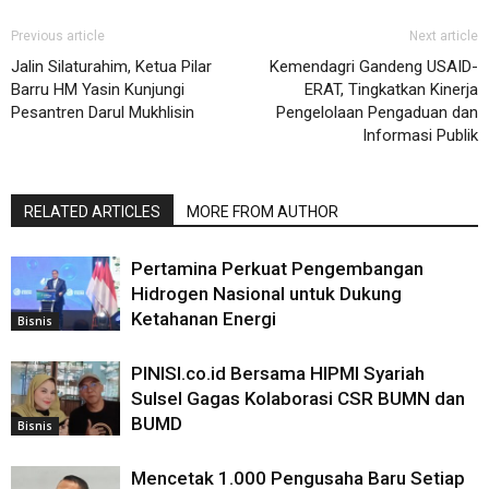
Previous article
Next article
Jalin Silaturahim, Ketua Pilar
Kemendagri Gandeng USAID-
Barru HM Yasin Kunjungi
ERAT, Tingkatkan Kinerja
Pesantren Darul Mukhlisin
Pengelolaan Pengaduan dan
Informasi Publik
RELATED ARTICLES
MORE FROM AUTHOR
Pertamina Perkuat Pengembangan
Hidrogen Nasional untuk Dukung
Ketahanan Energi
Bisnis
PINISI.co.id Bersama HIPMI Syariah
Sulsel Gagas Kolaborasi CSR BUMN dan
BUMD
Bisnis
Mencetak 1.000 Pengusaha Baru Setiap