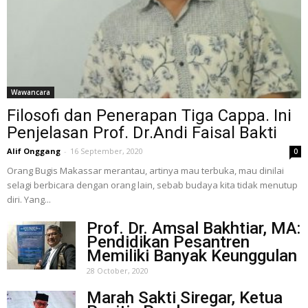
Wawancara
Filosofi dan Penerapan Tiga Cappa. Ini
Penjelasan Prof. Dr.Andi Faisal Bakti
Alif Onggang
-
16 September, 2020
0
Orang Bugis Makassar merantau, artinya mau terbuka, mau dinilai
selagi berbicara dengan orang lain, sebab budaya kita tidak menutup
diri. Yang...
Prof. Dr. Amsal Bakhtiar, MA:
Pendidikan Pesantren
Memiliki Banyak Keunggulan
28 October, 2020
Marah Sakti Siregar, Ketua