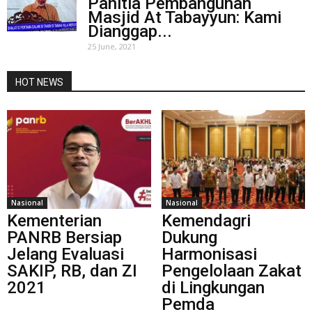
Panitia Pembangunan
Masjid At Tabayyun: Kami
Dianggap...
25 June, 2021
HOT NEWS
Nasional
Nasional
Kementerian
Kemendagri
PANRB Bersiap
Dukung
Jelang Evaluasi
Harmonisasi
SAKIP, RB, dan ZI
Pengelolaan Zakat
2021
di Lingkungan
Pemda