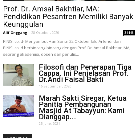
Prof. Dr. Amsal Bakhtiar, MA:
Pendidikan Pesantren Memiliki Banyak
Keunggulan
Alif Onggang
-
28 October, 2020
31448
PINISI.co.id- Menyambut Hari Santri 22 Oktober lalu Arfendi dari
PINISI.co.id berbincang-bincang dengan Prof. Dr. Amsal Bakhtiar, MA,
seorang akademisi, dosen dan penulis...
Filosofi dan Penerapan Tiga
Cappa. Ini Penjelasan Prof.
Dr.Andi Faisal Bakti
16 September, 2020
Marah Sakti Siregar, Ketua
Panitia Pembangunan
Masjid At Tabayyun: Kami
Dianggap...
25 June, 2021