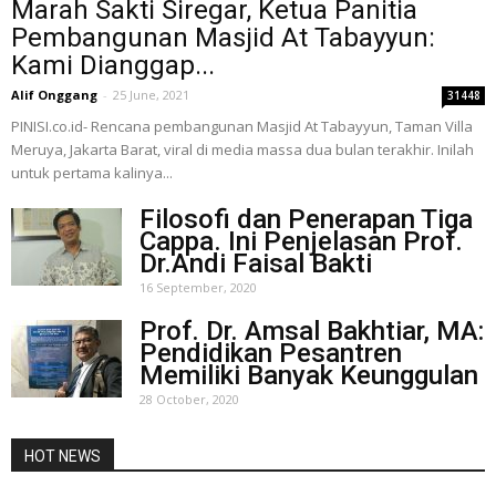
Marah Sakti Siregar, Ketua Panitia
Pembangunan Masjid At Tabayyun:
Kami Dianggap...
Alif Onggang
-
25 June, 2021
31448
PINISI.co.id- Rencana pembangunan Masjid At Tabayyun, Taman Villa
Meruya, Jakarta Barat, viral di media massa dua bulan terakhir. Inilah
untuk pertama kalinya...
Filosofi dan Penerapan Tiga
Cappa. Ini Penjelasan Prof.
Dr.Andi Faisal Bakti
16 September, 2020
Prof. Dr. Amsal Bakhtiar, MA:
Pendidikan Pesantren
Memiliki Banyak Keunggulan
28 October, 2020
HOT NEWS