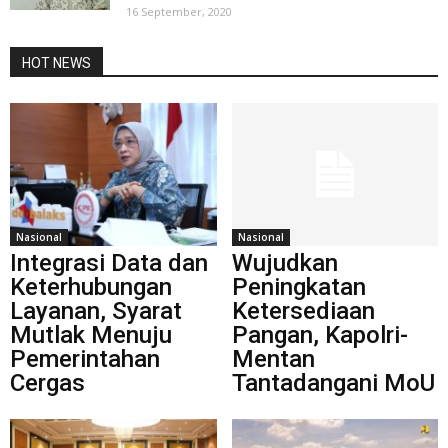
16 September, 2020
HOT NEWS
Nasional
Nasional
Integrasi Data dan
Wujudkan
Keterhubungan
Peningkatan
Layanan, Syarat
Ketersediaan
Mutlak Menuju
Pangan, Kapolri-
Pemerintahan
Mentan
Cergas
Tantadangani MoU