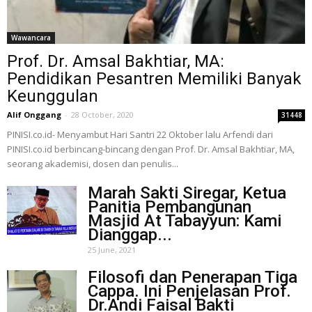
Wawancara
Prof. Dr. Amsal Bakhtiar, MA:
Pendidikan Pesantren Memiliki Banyak
Keunggulan
Alif Onggang
-
28 October, 2020
31448
PINISI.co.id- Menyambut Hari Santri 22 Oktober lalu Arfendi dari
PINISI.co.id berbincang-bincang dengan Prof. Dr. Amsal Bakhtiar, MA,
seorang akademisi, dosen dan penulis...
Marah Sakti Siregar, Ketua
Panitia Pembangunan
Masjid At Tabayyun: Kami
Dianggap...
25 June, 2021
Filosofi dan Penerapan Tiga
Cappa. Ini Penjelasan Prof.
Dr.Andi Faisal Bakti