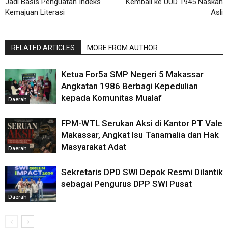
Jadi Basis Penguatan Indeks
Kembali ke UUD 1945 Naskah
Kemajuan Literasi
Asli
RELATED ARTICLES
MORE FROM AUTHOR
Ketua For5a SMP Negeri 5 Makassar
Angkatan 1986 Berbagi Kepedulian
kepada Komunitas Mualaf
Daerah
FPM-WTL Serukan Aksi di Kantor PT Vale
Makassar, Angkat Isu Tanamalia dan Hak
Masyarakat Adat
Daerah
Sekretaris DPD SWI Depok Resmi Dilantik
sebagai Pengurus DPP SWI Pusat
Daerah