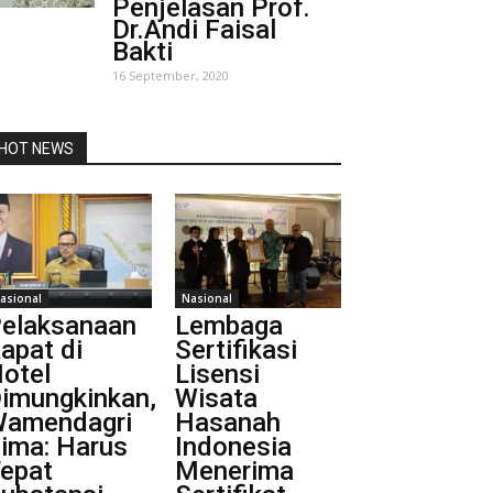
Penjelasan Prof.
Dr.Andi Faisal
Bakti
16 September, 2020
HOT NEWS
asional
Nasional
elaksanaan
Lembaga
apat di
Sertifikasi
otel
Lisensi
imungkinkan,
Wisata
amendagri
Hasanah
ima: Harus
Indonesia
epat
Menerima