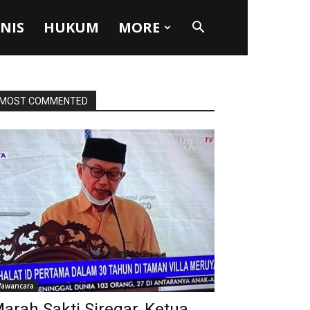
SNIS
HUKUM
MORE
MOST COMMENTED
awancara
arah Sakti Siregar, Ketua