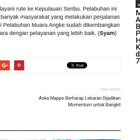
N
yani rute ke Kepulauan Seribu. Pelabuhan ini
M
na banyak masyarakat yang melakukan perjalanan
A
 di Pelabuhan Muara Angke sudah dikembangkan
B
P
ndara dengan pelayanan yang lebih baik. (
Syam
)
H
K
d
7
Next article
Aska Mappe Berharap Lebaran Dijadikan
Momentum untuk Bangkit