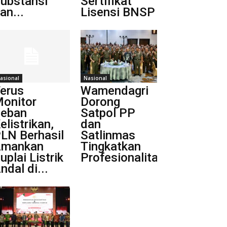
ubstansi
Sertifikat
an...
Lisensi BNSP
asional
Nasional
erus
Wamendagri
onitor
Dorong
eban
Satpol PP
elistrikan,
dan
LN Berhasil
Satlinmas
Amankan
Tingkatkan
uplai Listrik
Profesionalitas
ndal di...