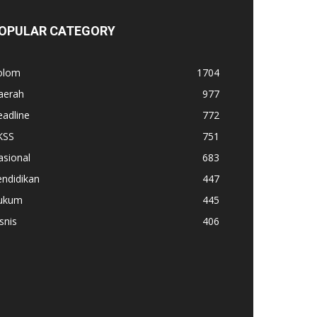
OPULAR CATEGORY
olom
1704
aerah
977
adline
772
KSS
751
asional
683
ndidikan
447
ukum
445
snis
406