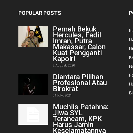
POPULAR POSTS
P
Pernah Bekuk
K
Hercules, Fadil
D
Imran, Putra
Makassar, Calon
He
Kuat Pengganti
K
Kapolri
2 August, 2020
N
Pe
Diantara Pilihan
Profesional Atau
H
Birokrat
Bi
31 July, 2021
Muchlis Patahna:
Jiwa SYL
Terancam, KPK
Harus Jamin
Keselamatannya