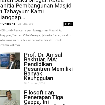
anitia Pembangunan Masjid
t Tabayyun: Kami
ianggap...
if Onggang
-
25 June, 2021
31448
NISI.co.id- Rencana pembangunan Masjid At
bayyun, Taman Villa Meruya, Jakarta Barat, viral di
dia massa dua bulan terakhir. Inilah untuk
rtama kalinya...
Prof. Dr. Amsal
Bakhtiar, MA:
Pendidikan
Pesantren Memiliki
Banyak
Keunggulan
28 October, 2020
Filosofi dan
Penerapan Tiga
Cappa. Ini