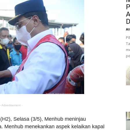
P
A
D
Al
PI
Ta
me
pe
- Advertisement -
 (H2), Selasa (3/5), Menhub meninjau
a. Menhub menekankan aspek kelaikan kapal