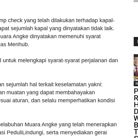
p check yang telah dilakukan terhadap kapal-
pat sejumlah kapal yang dinyatakan tidak laik.
 Muara Angke dinyatakan memenuhi syarat
elas Menhub.
untuk melengkapi syarat-syarat perjalanan dan
n sejumlah hal terkait keselamatan yakni:
N
P
ihan muatan yang dapat membahayakan
R
uai aturan, dan selalu memperhatikan kondisi
H
D
W
B
Pelabuhan Muara Angke yang telah menerapkan
T
si PeduliLindungi, serta menyediakan gerai