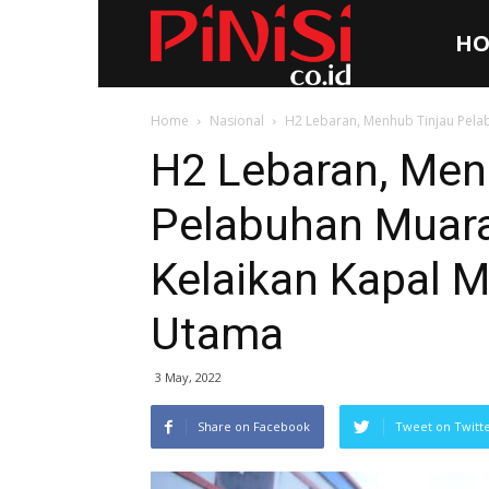
HO
Pinisi.co.id
Home
Nasional
H2 Lebaran, Menhub Tinjau Pelab
H2 Lebaran, Men
Pelabuhan Muara
Kelaikan Kapal M
Utama
3 May, 2022
Share on Facebook
Tweet on Twitt