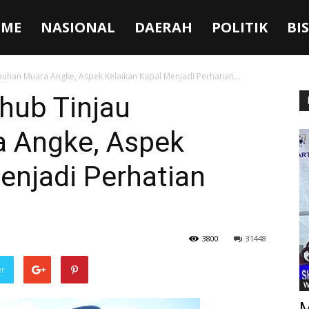
ME
NASIONAL
DAERAH
POLITIK
BI
uhan Muara Angke, Aspek Kelaikan Kapal Menjadi Perhatian...
hub Tinjau
 Angke, Aspek
enjadi Perhatian
3800
31448
er
W
M