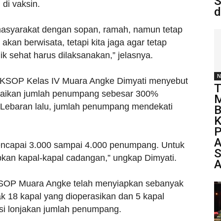
S
di vaksin.
d
masyarakat dengan sopan, ramah, namun tetap
akan berwisata, tetapi kita jaga agar tetap
 sehat harus dilaksanakan,” jelasnya.
N
KSOP Kelas IV Muara Angke Dimyati menyebut
T
naikan jumlah penumpang sebesar 300%
M
 Lebaran lalu, jumlah penumpang mendekati
B
K
P
encapai 3.000 sampai 4.000 penumpang. Untuk
S
pkan kapal-kapal cadangan,” ungkap Dimyati.
A
KSOP Muara Angke telah menyiapkan sebanyak
ak 18 kapal yang dioperasikan dan 5 kapal
si lonjakan jumlah penumpang.