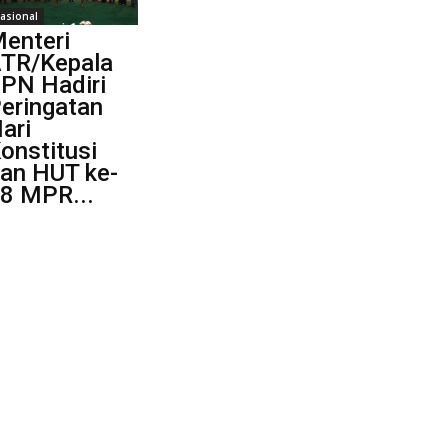
asional
enteri
TR/Kepala
PN Hadiri
eringatan
ari
onstitusi
an HUT ke-
8 MPR...