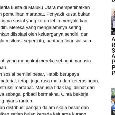
rita kusta di Maluku Utara memperlihatkan
 pemulihan martabat. Penyakit kusta bukan
igma sosial yang kerap lebih menyakitkan
ndiri. Mereka yang mengalaminya sering
B
kan diisolasi oleh keluarganya sendiri, dan
A
am situasi seperti itu, bantuan finansial saja
R
S
ati yang mengakui mereka sebagai manusia
P
P
han.
P
 sosial bernilai besar, Habib berupaya
terial, tetapi juga rasa malu dan keterasingan.
ruksi martabat. Manusia tidak lagi dilihat dari
nya sebagai pribadi bermakna. Cinta bekerja
g nyaris runtuh.
lah distribusi pangan dalam skala besar dan
N
gikan setiap bulan kepada keluarga kurang