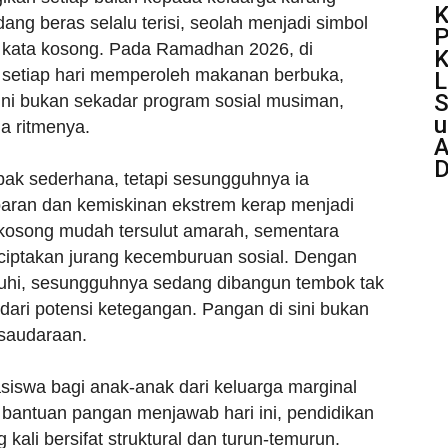
K
g beras selalu terisi, seolah menjadi simbol
P
 kata kosong. Pada Ramadhan 2026, di
K
g setiap hari memperoleh makanan berbuka,
L
S
 ini bukan sekadar program sosial musiman,
u
a ritmenya.
A
D
ak sederhana, tetapi sesungguhnya ia
aparan dan kemiskinan ekstrem kerap menjadi
 kosong mudah tersulut amarah, sementara
ciptakan jurang kecemburuan sosial. Dengan
uhi, sesungguhnya sedang dibangun tembok tak
ri potensi ketegangan. Pangan di sini bukan
rsaudaraan.
siswa bagi anak-anak dari keluarga marginal
 bantuan pangan menjawab hari ini, pendidikan
kali bersifat struktural dan turun-temurun.