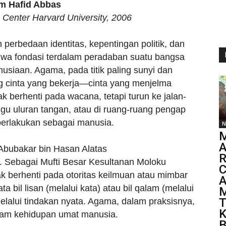
m Hafid Abbas
 Center Harvard University, 2006
perbedaan identitas, kepentingan politik, dan
bahwa fondasi terdalam peradaban suatu bangsa
siaan. Agama, pada titik paling sunyi dan
ng cinta yang bekerja—cinta yang menjelma
ak berhenti pada wacana, tetapi turun ke jalan-
gu uluran tangan, atau di ruang-ruang pengap
perlakukan sebagai manusia.
N
M
A
Abubakar bin Hasan Alatas
R
 Sebagai Mufti Besar Kesultanan Moloku
C
ak berhenti pada otoritas keilmuan atau mimbar
A
bil lisan (melalui kata) atau bil qalam (melalui
M
T
melalui tindakan nyata. Agama, dalam praksisnya,
K
alam kehidupan umat manusia.
B