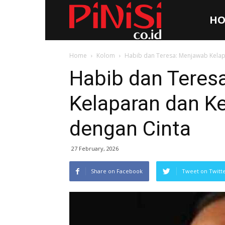
HO
Pinisi.co.id
Home
Kolom
Habib dan Teresa: Menjawab Kelap
Habib dan Teres
Kelaparan dan K
dengan Cinta
27 February, 2026
Share on Facebook
Tweet on Twitt