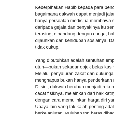
Keberpihakan Habib kepada para pende
bagaimana dakwah dapat menjadi jalan
hanya persoalan medis; ia membawa st
daripada gejala dan penyakinya itu se
terasing, dipandang dengan curiga, bah
dijauhkan dari kehidupan sosialnya. Dal
tidak cukup.
Yang dibutuhkan adalah sentuhan emp
utuh—bukan sekadar objek belas kasi
Melalui penyaluran zakat dan dukungan
menghapus bukan hanya penderitaan ma
Di sini, dakwah berubah menjadi rekonst
cacat fisiknya, melainkan dari hakikat
dengan cara memulihkan harga diri yan
Upaya lain yang tak kalah penting ada
berkelanjutan. Puluhan ton beras diba