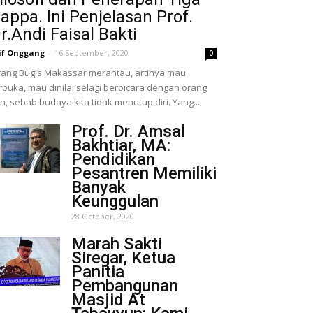
appa. Ini Penjelasan Prof.
r.Andi Faisal Bakti
if Onggang
-
16 September, 2020
0
ang Bugis Makassar merantau, artinya mau
rbuka, mau dinilai selagi berbicara dengan orang
in, sebab budaya kita tidak menutup diri. Yang...
Prof. Dr. Amsal
Bakhtiar, MA:
Pendidikan
Pesantren Memiliki
Banyak
Keunggulan
28 October, 2020
Marah Sakti
Siregar, Ketua
Panitia
Pembangunan
Masjid At