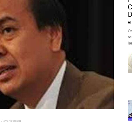
C
D
Al
Or
te
la
- Advertisement -