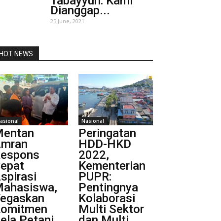
Tabayyun: Kami
Dianggap...
25 June, 2021
HOT NEWS
asional
Nasional
entan
Peringatan
mran
HDD-HKD
espons
2022,
epat
Kementerian
spirasi
PUPR:
ahasiswa,
Pentingnya
egaskan
Kolaborasi
omitmen
Multi Sektor
ela Petani
dan Multi...