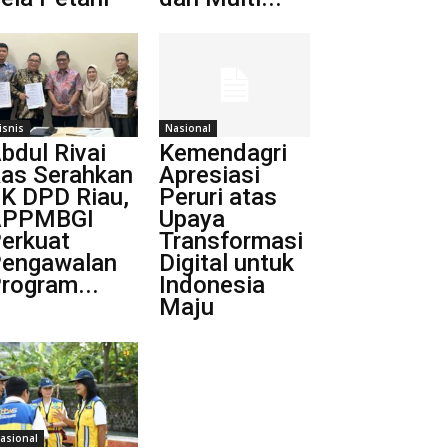
isnis
Nasional
bdul Rivai
Kemendagri
as Serahkan
Apresiasi
K DPD Riau,
Peruri atas
APPMBGI
Upaya
erkuat
Transformasi
engawalan
Digital untuk
rogram...
Indonesia
Maju
asional