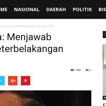
ME
NASIONAL
DAERAH
POLITIK
BI
aran dan Keterbelakangan dengan Cinta
a: Menjawab
eterbelakangan
1709
0
er
W
F