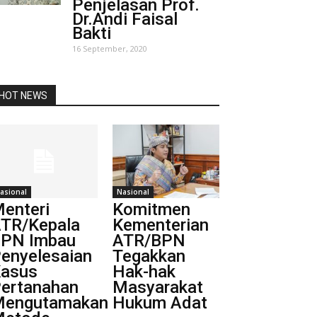
Penjelasan Prof.
Dr.Andi Faisal
Bakti
16 September, 2020
HOT NEWS
asional
Nasional
enteri
Komitmen
TR/Kepala
Kementerian
PN Imbau
ATR/BPN
enyelesaian
Tegakkan
asus
Hak-hak
ertanahan
Masyarakat
engutamakan
Hukum Adat