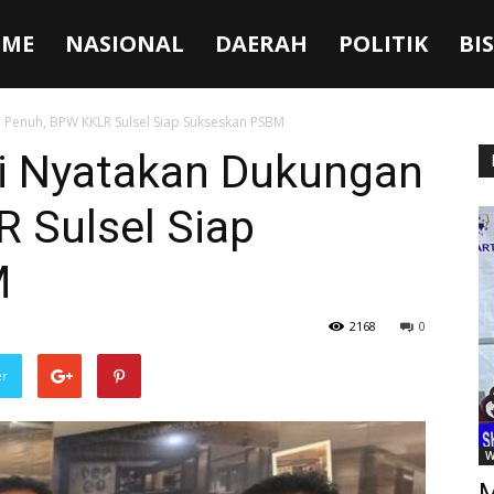
ME
NASIONAL
DAERAH
POLITIK
BI
 Penuh, BPW KKLR Sulsel Siap Sukseskan PSBM
i Nyatakan Dukungan
 Sulsel Siap
M
2168
0
er
W
M