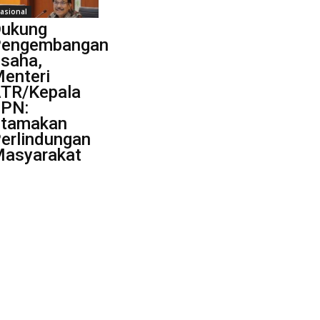
asional
ukung
engembangan
saha,
enteri
TR/Kepala
PN:
tamakan
erlindungan
asyarakat