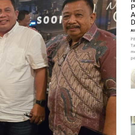
P
A
D
Al
PI
Ta
me
pe