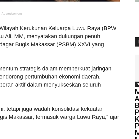
- Advertisement -
Wilayah Kerukunan Keluarga Luwu Raya (BPW
su Ali, MM, menyatakan dukungan penuh
dagar Bugis Makassar (PSBM) XXVI yang
ntum strategis dalam memperkuat jaringan
mendorong pertumbuhan ekonomi daerah.
peran aktif dalam menyukseskan seluruh
N
M
A
B
, tetapi juga wadah konsolidasi kekuatan
P
gis Makassar, termasuk warga Luwu Raya,” ujar
K
P
M