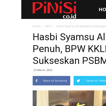
HO
Pinisi.co.id
Home
KKSS
Hasbi Syamsu Ali Nyatakan Dukungan
Hasbi Syamsu Al
Penuh, BPW KKLR
Sukseskan PSB
25 March, 2026
Share on Facebook
Tweet on Twitt