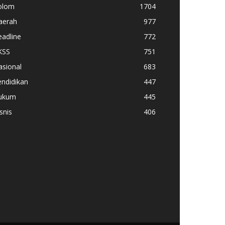
olom
1704
aerah
977
adline
772
KSS
751
asional
683
ndidikan
447
ukum
445
snis
406