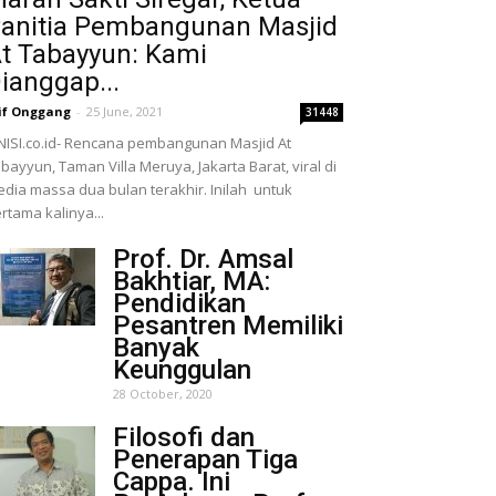
anitia Pembangunan Masjid
t Tabayyun: Kami
ianggap...
if Onggang
-
25 June, 2021
31448
NISI.co.id- Rencana pembangunan Masjid At
bayyun, Taman Villa Meruya, Jakarta Barat, viral di
dia massa dua bulan terakhir. Inilah untuk
rtama kalinya...
Prof. Dr. Amsal
Bakhtiar, MA:
Pendidikan
Pesantren Memiliki
Banyak
Keunggulan
28 October, 2020
Filosofi dan
Penerapan Tiga
Cappa. Ini