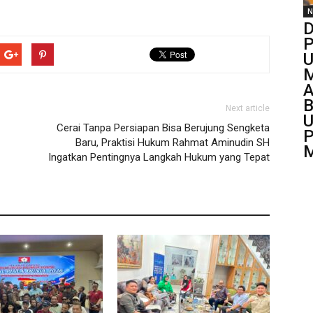
N
D
P
U
M
A
B
Next article
U
Cerai Tanpa Persiapan Bisa Berujung Sengketa
P
Baru, Praktisi Hukum Rahmat Aminudin SH
M
Ingatkan Pentingnya Langkah Hukum yang Tepat