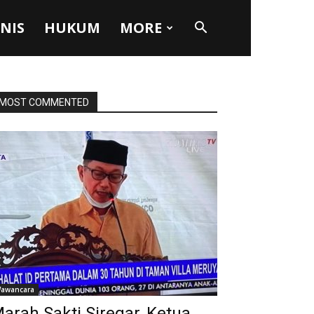
SNIS
HUKUM
MORE
MOST COMMENTED
awancara
arah Sakti Siregar, Ketua