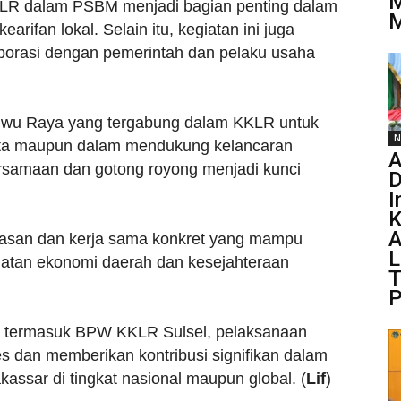
KLR dalam PSBM menjadi bagian penting dalam
M
rifan lokal. Selain itu, kegiatan ini juga
borasi dengan pemerintah dan pelaku usaha
Luwu Raya yang tergabung dalam KKLR untuk
N
eserta maupun dalam mendukung kelancaran
A
rsamaan dan gotong royong menjadi kunci
I
K
A
agasan dan kerja sama konkret yang mampu
L
atan ekonomi daerah dan kesejahteraan
T
P
, termasuk BPW KKLR Sulsel, pelaksanaan
 dan memberikan kontribusi signifikan dalam
ssar di tingkat nasional maupun global. (
Lif
)