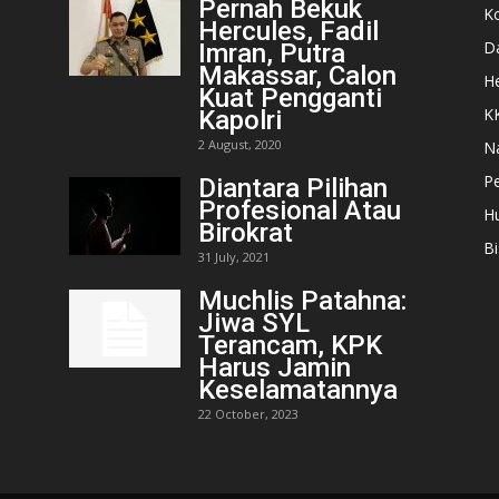
Pernah Bekuk
K
Hercules, Fadil
D
Imran, Putra
Makassar, Calon
He
Kuat Pengganti
K
Kapolri
2 August, 2020
N
Pe
Diantara Pilihan
Profesional Atau
H
Birokrat
Bi
31 July, 2021
Muchlis Patahna:
Jiwa SYL
Terancam, KPK
Harus Jamin
Keselamatannya
22 October, 2023