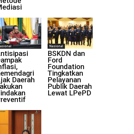
Metode
ediasi
asional
Nasional
ntisipasi
BSKDN dan
Dampak
Ford
nflasi,
Foundation
emendagri
Tingkatkan
jak Daerah
Pelayanan
akukan
Publik Daerah
indakan
Lewat LPePD
reventif