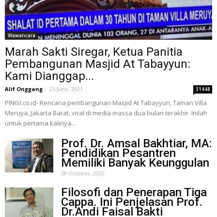
Wawancara
Marah Sakti Siregar, Ketua Panitia
Pembangunan Masjid At Tabayyun:
Kami Dianggap...
Alif Onggang
-
25 June, 2021
31448
PINISI.co.id- Rencana pembangunan Masjid At Tabayyun, Taman Villa
Meruya, Jakarta Barat, viral di media massa dua bulan terakhir. Inilah
untuk pertama kalinya...
Prof. Dr. Amsal Bakhtiar, MA:
Pendidikan Pesantren
Memiliki Banyak Keunggulan
28 October, 2020
Filosofi dan Penerapan Tiga
Cappa. Ini Penjelasan Prof.
Dr.Andi Faisal Bakti