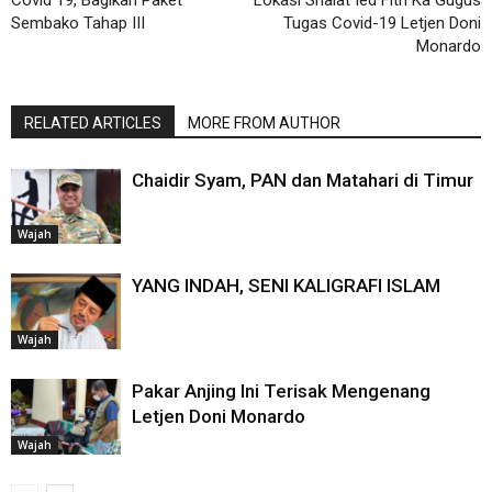
Covid 19, Bagikan Paket
Lokasi Shalat Ied Fitri Ka Gugus
Sembako Tahap III
Tugas Covid-19 Letjen Doni
Monardo
RELATED ARTICLES
MORE FROM AUTHOR
Chaidir Syam, PAN dan Matahari di Timur
Wajah
YANG INDAH, SENI KALIGRAFI ISLAM
Wajah
Pakar Anjing Ini Terisak Mengenang
Letjen Doni Monardo
Wajah