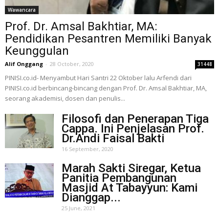
Wawancara
Prof. Dr. Amsal Bakhtiar, MA:
Pendidikan Pesantren Memiliki Banyak
Keunggulan
Alif Onggang
-
28 October, 2020
31448
PINISI.co.id- Menyambut Hari Santri 22 Oktober lalu Arfendi dari
PINISI.co.id berbincang-bincang dengan Prof. Dr. Amsal Bakhtiar, MA,
seorang akademisi, dosen dan penulis...
Filosofi dan Penerapan Tiga
Cappa. Ini Penjelasan Prof.
Dr.Andi Faisal Bakti
16 September, 2020
Marah Sakti Siregar, Ketua
Panitia Pembangunan
Masjid At Tabayyun: Kami
Dianggap...
25 June, 2021